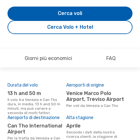
Cerca voli
Cerca Volo + Hotel
Giorni più economici
FAQ
Durata del volo
Aeroporti di origine
Pre
13 h and 50 m
Venice Marco Polo
11
Airport, Treviso Airport
Il volo tra Venezia e Can Tho
Il prezzo medio di un volo
dura, in media, 13 h and 50 m
Ven
Per voli da Venezia a Can Tho
minuti, ma può variare a
è so
seconda di molti fattori
prez
Aeroporto di destinazione
Alta stagione
Can Tho International
aprile
AIrport
Secondo i dati della nostra
ricerca clienti, la stagione di
Per la tratta da Venezia a Can