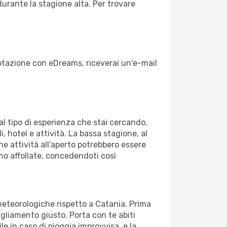
durante la stagione alta. Per trovare
enotazione con eDreams, riceverai un'e-mail
dal tipo di esperienza che stai cercando.
, hotel e attività. La bassa stagione, al
ne attività all'aperto potrebbero essere
no affollate, concedendoti così
 meteorologiche rispetto a Catania. Prima
bigliamento giusto. Porta con te abiti
le in caso di pioggia improvvisa, e la