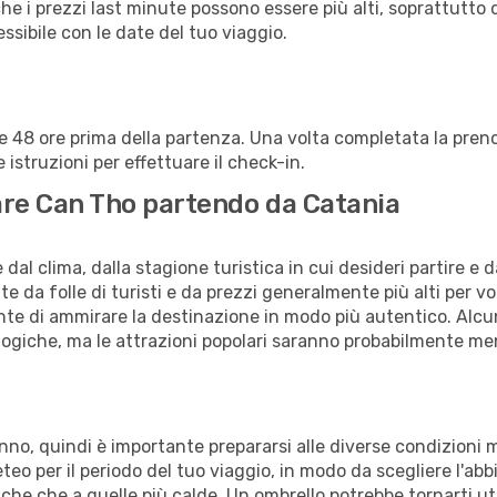
che i prezzi last minute possono essere più alti, soprattutto 
lessibile con le date del tuo viaggio.
alle 48 ore prima della partenza. Una volta completata la pr
istruzioni per effettuare il check-in.
itare Can Tho partendo da Catania
al clima, dalla stagione turistica in cui desideri partire e 
e da folle di turisti e da prezzi generalmente più alti per voli
sente di ammirare la destinazione in modo più autentico. Alcu
logiche, ma le attrazioni popolari saranno probabilmente me
anno, quindi è importante prepararsi alle diverse condizioni
meteo per il periodo del tuo viaggio, in modo da scegliere l'ab
sche che a quelle più calde. Un ombrello potrebbe tornarti uti