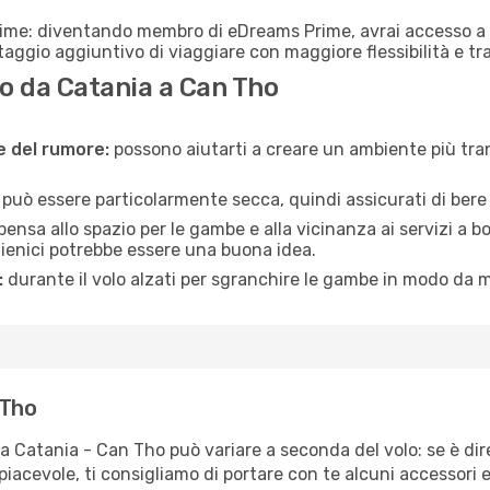
rime: diventando membro di eDreams Prime, avrai accesso a f
taggio aggiuntivo di viaggiare con maggiore flessibilità e tra
o da Catania a Can Tho
ne del rumore:
possono aiutarti a creare un ambiente più tran
a può essere particolarmente secca, quindi assicurati di bere 
pensa allo spazio per le gambe e alla vicinanza ai servizi a 
igienici potrebbe essere una buona idea.
:
durante il volo alzati per sgranchire le gambe in modo da m
 Tho
ta Catania - Can Tho può variare a seconda del volo: se è dir
iacevole, ti consigliamo di portare con te alcuni accessori e