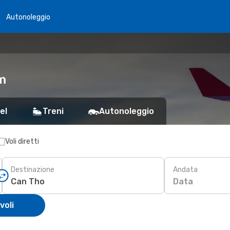
Autonoleggio
am
el
Treni
Autonoleggio
Voli diretti
Destinazione
Andata
Data
voli