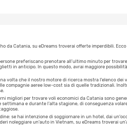
ho da Catania, su eDreams troverai offerte imperdibili. Ecco 
ersone preferiscano prenotare all’ultimo minuto per trovare 
lietti in anticipo. In questo modo, avrai maggiore possibilit
a volta che il nostro motore di ricerca mostra l'elenco dei vo
lle compagnie aeree low-cost sia di quelle tradizionali. Inoltre
e.
orni migliori per trovare voli economici da Catania sono gener
e settimana e durante l’alta stagione, di conseguenza volar
taggiose.
adine: se hai intenzione di soggiornare in un hotel, dai un'o
deri noleggiare un'auto in Vietnam, su eDreams troverai un’