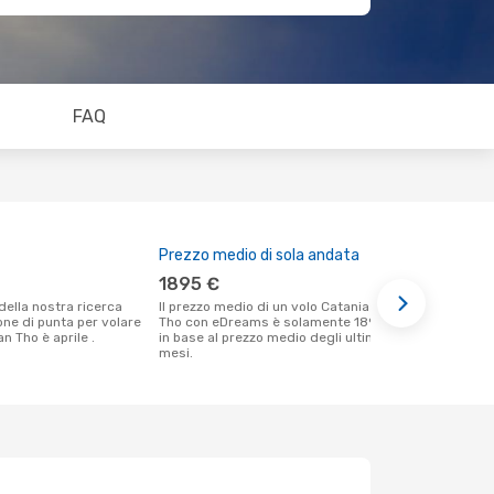
FAQ
Prezzo medio di sola andata
Il miglior
1895 €
luglio
Il prezzo medio di un volo Catania - Can
Secondo i nostri dati reali settembre è il
ione di punta per volare
Tho con eDreams è solamente 1895 €,
momento più
n Tho è aprile .
in base al prezzo medio degli ultimi
un volo per 
mesi.
Catania