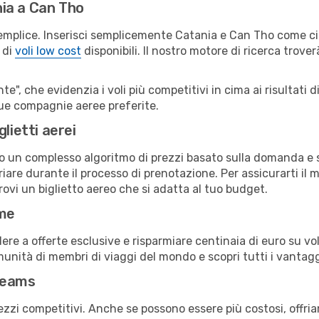
ia a Can Tho
emplice. Inserisci semplicemente Catania e Can Tho come cit
 di
voli low cost
disponibili. Il nostro motore di ricerca troverà
e", che evidenzia i voli più competitivi in cima ai risultati di
 tue compagnie aeree preferite.
lietti aerei
ndo un complesso algoritmo di prezzi basato sulla domanda e su
are durante il processo di prenotazione. Per assicurarti il m
ovi un biglietto aereo che si adatta al tuo budget.
ime
a offerte esclusive e risparmiare centinaia di euro su voli
omunità di membri di viaggi del mondo e scopri tutti i vantag
reams
ezzi competitivi. Anche se possono essere più costosi, offr