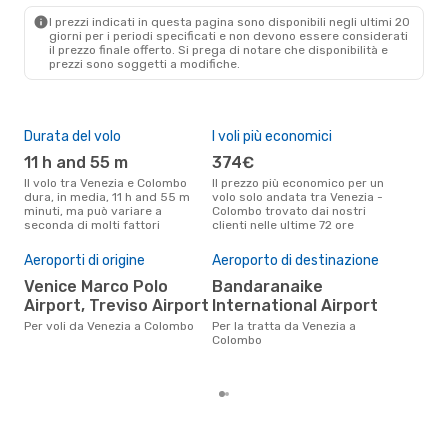
Turkish Airlines
1 Scalo
I prezzi indicati in questa pagina sono disponibili negli ultimi 20
CMB
- VCE
giorni per i periodi specificati e non devono essere considerati
il ​​prezzo finale offerto. Si prega di notare che disponibilità e
prezzi sono soggetti a modifiche.
Durata del volo
I voli più economici
Alt
11 h and 55 m
374€
ap
Il volo tra Venezia e Colombo
Il prezzo più economico per un
Secondo i dati della nostra
dura, in media, 11 h and 55 m
volo solo andata tra Venezia -
rice
minuti, ma può variare a
Colombo trovato dai nostri
punt
seconda di molti fattori
clienti nelle ultime 72 ore
Colo
Il 
pre
Aeroporti di origine
Aeroporto di destinazione
a
Venice Marco Polo
Bandaranaike
Airport, Treviso Airport
International Airport
Secondo i nostri dati reali
febb
Per voli da Venezia a Colombo
Per la tratta da Venezia a
gett
Colombo
per
Ven