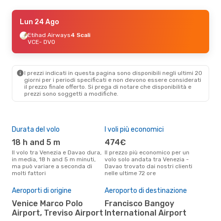
Lun 24 Ago
Lun 24 Ago
- Lun 31 Ago
Turkish Airlines
Etihad Airways
2 Scali
4 Scali
VCE
VCE
- DVO
- DVO
Philippine Airlines
2 Scali
DVO
- VCE
I prezzi indicati in questa pagina sono disponibili negli ultimi 20
giorni per i periodi specificati e non devono essere considerati
il ​​prezzo finale offerto. Si prega di notare che disponibilità e
prezzi sono soggetti a modifiche.
Durata del volo
I voli più economici
Alt
18 h and 5 m
474€
ap
Il volo tra Venezia e Davao dura,
Il prezzo più economico per un
Secondo i dati della nostra
in media, 18 h and 5 m minuti,
volo solo andata tra Venezia -
rice
ma può variare a seconda di
Davao trovato dai nostri clienti
punt
molti fattori
nelle ultime 72 ore
Dava
Il 
pre
Aeroporti di origine
Aeroporto di destinazione
d
Venice Marco Polo
Francisco Bangoy
Airport, Treviso Airport
International Airport
Secondo i nostri dati reali
otto