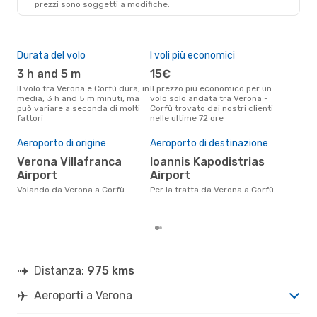
prezzi sono soggetti a modifiche.
CFU
- VRN
Durata del volo
I voli più economici
Alt
3 h and 5 m
15€
ap
Il volo tra Verona e Corfù dura, in
Il prezzo più economico per un
Secondo i dati della nostra
media, 3 h and 5 m minuti, ma
volo solo andata tra Verona -
rice
può variare a seconda di molti
Corfù trovato dai nostri clienti
punt
fattori
nelle ultime 72 ore
Corf
Pre
Aeroporto di origine
Aeroporto di destinazione
35
Verona Villafranca
Ioannis Kapodistrias
Il prezzo medio di un volo Verona
- C
Airport
Airport
sola
Volando da Verona a Corfù
Per la tratta da Verona a Corfù
prez
Distanza:
975 kms
Aeroporti a Verona