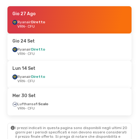
Gio 24 Set
Gio 27 Ago
- Gio 24 Set
Ryanair
Ryanair
Diretto
Diretto
VRN
VRN
- CFU
- CFU
Ryanair
Diretto
CFU
- VRN
Gio 24 Set
Gio 10 Set
Ryanair
Diretto
- Gio 17 Set
VRN
- CFU
Ryanair
Diretto
VRN
- CFU
Ryanair
Diretto
Lun 14 Set
CFU
- VRN
Ryanair
Diretto
VRN
- CFU
Gio 27 Ago
- Lun 31 Ago
Ryanair
Diretto
Mer 30 Set
VRN
- CFU
Ryanair
Diretto
Lufthansa
1 Scalo
CFU
- VRN
VRN
- CFU
Ven 2 Ott
- Dom 4 Ott
I prezzi indicati in questa pagina sono disponibili negli ultimi 20
Lufthansa
1 Scalo
giorni per i periodi specificati e non devono essere considerati
VRN
- CFU
il ​​prezzo finale offerto. Si prega di notare che disponibilità e
Lufthansa
1 Scalo