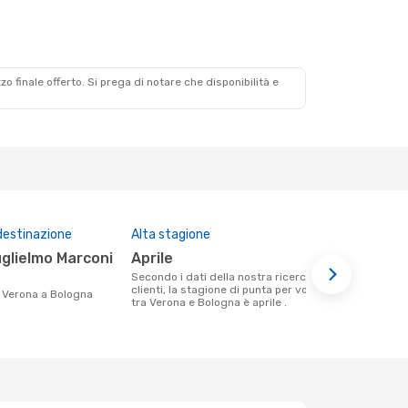
zzo finale offerto. Si prega di notare che disponibilità e
destinazione
Alta stagione
Prezzo med
aprile
108 €
Secondo i dati della nostra ricerca
Il prezzo medio di un volo Verona -
clienti, la stagione di punta per volare
Bologna con
da Verona a Bologna
tra Verona e Bologna è aprile .
€, in base al
mesi.