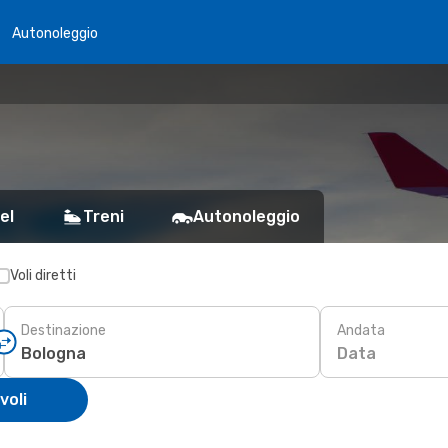
Autonoleggio
el
Treni
Autonoleggio
Voli diretti
Destinazione
Andata
Data
voli