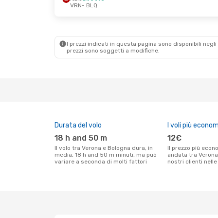
VRN
- BLQ
Sab 22 Ago
- Lun 24 Ago
Italo
Diretto
VRN
- BLQ
Italo
Diretto
BLQ
- VRN
I prezzi indicati in questa pagina sono disponibili negli 
prezzi sono soggetti a modifiche.
Durata del volo
I voli più econom
18 h and 50 m
12€
Il volo tra Verona e Bologna dura, in
Il prezzo più economico per un volo solo
media, 18 h and 50 m minuti, ma può
andata tra Verona
variare a seconda di molti fattori
nostri clienti nell