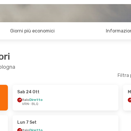
Giorni più economici
Informazion
ori
Bologna
Filtra
Sab 24 Ott
M
er 14 Ott
Gio 3 Set
- Dom 6 Set
Italo
Diretto
VRN
- BLQ
Italo
Diretto
VRN
- BLQ
Italo
Diretto
BLQ
- VRN
Lun 7 Set
Italo
Diretto