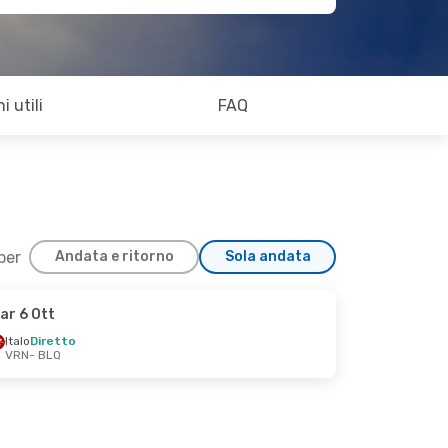
i utili
FAQ
 per
Andata e ritorno
Sola andata
ar 6 Ott
Italo
Diretto
VRN
- BLQ