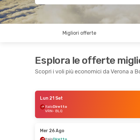
Migliori offerte
Esplora le offerte migli
Scopri i voli più economici da Verona a 
Lun 21 Set
Ven 18 Set
- Mar 22 Set
Lun 12 Ott
- M
Italo
Diretto
VRN
- BLQ
Italo
Diretto
Italo
Diretto
VRN
- BLQ
VRN
- BLQ
Italo
Diretto
Italo
Diretto
BLQ
- VRN
BLQ
- VRN
Mer 26 Ago
Italo
Diretto