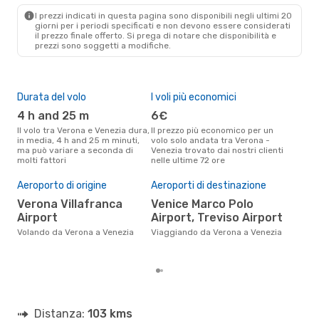
VCE
- VRN
I prezzi indicati in questa pagina sono disponibili negli ultimi 20
giorni per i periodi specificati e non devono essere considerati
il ​​prezzo finale offerto. Si prega di notare che disponibilità e
prezzi sono soggetti a modifiche.
Durata del volo
I voli più economici
Alt
4 h and 25 m
6€
ap
Il volo tra Verona e Venezia dura,
Il prezzo più economico per un
Secondo i dati della nostra
in media, 4 h and 25 m minuti,
volo solo andata tra Verona -
rice
ma può variare a seconda di
Venezia trovato dai nostri clienti
punt
molti fattori
nelle ultime 72 ore
Vene
Il 
pre
Aeroporto di origine
Aeroporti di destinazione
g
Verona Villafranca
Venice Marco Polo
Airport
Airport, Treviso Airport
Secondo i nostri dati reali
nov
Volando da Verona a Venezia
Viaggiando da Verona a Venezia
gett
per
Distanza:
103 kms