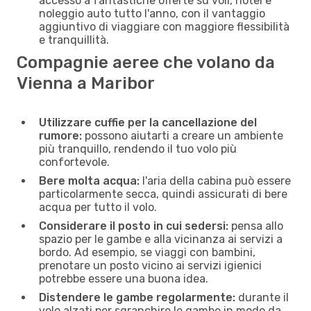
accesso a fantastiche offerte su voli, hotel e
noleggio auto tutto l'anno, con il vantaggio
aggiuntivo di viaggiare con maggiore flessibilità
e tranquillità.
Compagnie aeree che volano da
Vienna a Maribor
Utilizzare cuffie per la cancellazione del
rumore:
possono aiutarti a creare un ambiente
più tranquillo, rendendo il tuo volo più
confortevole.
Bere molta acqua:
l'aria della cabina può essere
particolarmente secca, quindi assicurati di bere
acqua per tutto il volo.
Considerare il posto in cui sedersi:
pensa allo
spazio per le gambe e alla vicinanza ai servizi a
bordo. Ad esempio, se viaggi con bambini,
prenotare un posto vicino ai servizi igienici
potrebbe essere una buona idea.
Distendere le gambe regolarmente:
durante il
volo alzati per sgranchire le gambe in modo da