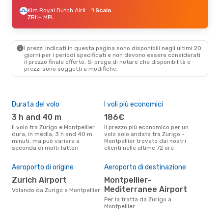
Klm Royal Dutch Airlines
1 Scalo
ZRH
- MPL
I prezzi indicati in questa pagina sono disponibili negli ultimi 20
giorni per i periodi specificati e non devono essere considerati
il ​​prezzo finale offerto. Si prega di notare che disponibilità e
prezzi sono soggetti a modifiche.
Durata del volo
I voli più economici
Alt
3 h and 40 m
186€
ap
Il volo tra Zurigo e Montpellier
Il prezzo più economico per un
Secondo i dati della nostra
dura, in media, 3 h and 40 m
volo solo andata tra Zurigo -
rice
minuti, ma può variare a
Montpellier trovato dai nostri
punt
seconda di molti fattori
clienti nelle ultime 72 ore
Mont
Pre
Aeroporto di origine
Aeroporto di destinazione
3
Zurich Airport
Montpellier-
Il prezzo medio di un volo Zurigo
Mediterranee Airport
- Mo
Volando da Zurigo a Montpellier
sola
Per la tratta da Zurigo a
prez
Montpellier