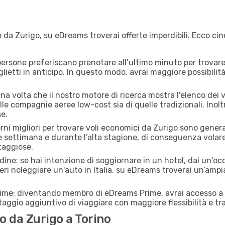
 da Zurigo, su eDreams troverai offerte imperdibili. Ecco cin
ersone preferiscano prenotare all’ultimo minuto per trovare 
lietti in anticipo. In questo modo, avrai maggiore possibilit
 volta che il nostro motore di ricerca mostra l'elenco dei vol
lle compagnie aeree low-cost sia di quelle tradizionali. Inoltre
e.
orni migliori per trovare voli economici da Zurigo sono genera
e settimana e durante l’alta stagione, di conseguenza volar
taggiose.
adine: se hai intenzione di soggiornare in un hotel, dai un'o
ri noleggiare un'auto in Italia, su eDreams troverai un’ampia
rime: diventando membro di eDreams Prime, avrai accesso a f
taggio aggiuntivo di viaggiare con maggiore flessibilità e tra
 da Zurigo a Torino