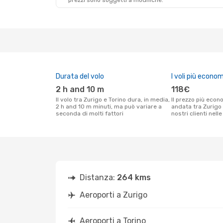
prezzi sono soggetti a modifiche.
Ven 18 Set
- Dom 20 Set
Lufthansa
1 Scalo
ZRH
- TRN
Lufthansa
1 Scalo
TRN
- ZRH
Durata del volo
I voli più econom
2 h and 10 m
118€
Il volo tra Zurigo e Torino dura, in media,
Il prezzo più economico per un volo solo
2 h and 10 m minuti, ma può variare a
andata tra Zurigo 
seconda di molti fattori
nostri clienti nell
Distanza:
264 kms
Aeroporti a Zurigo
Aeroporti a Torino