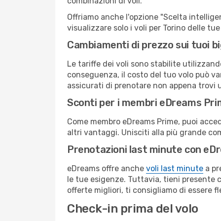
combinazioni di voli.
Offriamo anche l'opzione "Scelta intelligent
visualizzare solo i voli per Torino delle t
Cambiamenti di prezzo sui tuoi big
Le tariffe dei voli sono stabilite utilizza
conseguenza, il costo del tuo volo può vari
assicurati di prenotare non appena trovi u
Sconti per i membri eDreams Pr
Come membro eDreams Prime, puoi accedere 
altri vantaggi. Unisciti alla più grande c
Prenotazioni last minute con eD
eDreams offre anche
voli last minute
a pr
le tue esigenze. Tuttavia, tieni presente 
offerte migliori, ti consigliamo di essere f
Check-in prima del volo