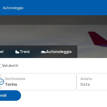
Autonoleggio
el
Treni
Autonoleggio
Voli diretti
Destinazione
Andata
Data
voli