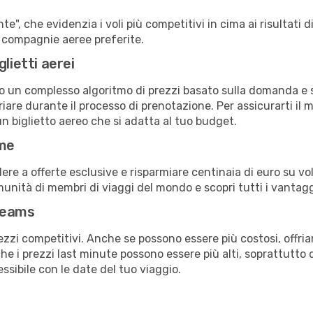
e", che evidenzia i voli più competitivi in cima ai risultati di
ue compagnie aeree preferite.
lietti aerei
ndo un complesso algoritmo di prezzi basato sulla domanda e su
are durante il processo di prenotazione. Per assicurarti il mi
n biglietto aereo che si adatta al tuo budget.
ime
a offerte esclusive e risparmiare centinaia di euro su voli
omunità di membri di viaggi del mondo e scopri tutti i vantag
reams
ezzi competitivi. Anche se possono essere più costosi, offr
che i prezzi last minute possono essere più alti, soprattutto 
lessibile con le date del tuo viaggio.