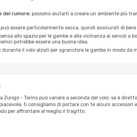
ne del rumore:
possono aiutarti a creare un ambiente più tran
a può essere particolarmente secca, quindi assicurati di bere 
pensa allo spazio per le gambe e alla vicinanza ai servizi a 
igienici potrebbe essere una buona idea.
:
durante il volo alzati per sgranchire le gambe in modo da m
o
a Zurigo - Torino può variare a seconda del volo: se è dirett
iacevole, ti consigliamo di portare con te alcuni accessori e
o per affrontare al meglio il tragitto.