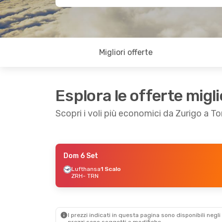
Migliori offerte
Esplora le offerte migli
Scopri i voli più economici da Zurigo a To
Dom 6 Set
Ven 4 Set
- Dom 6 Set
Gio 1 Ott
- Dom 
Lufthansa
1 Scalo
ZRH
- TRN
Lufthansa
1 Scalo
Lufthansa
1 Scal
ZRH
- TRN
ZRH
- TRN
Lufthansa
1 Scalo
Lufthansa
1 Scal
TRN
- ZRH
TRN
- ZRH
I prezzi indicati in questa pagina sono disponibili negli 