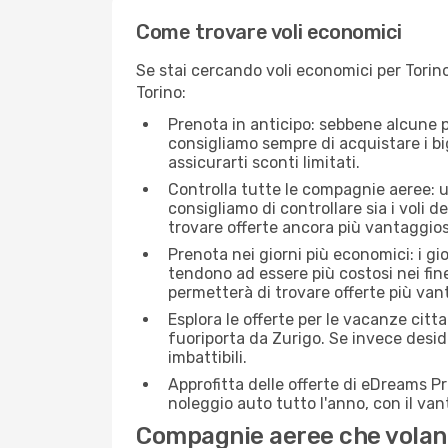
Come trovare voli economici
Se stai cercando voli economici per Torino
Torino:
Prenota in anticipo: sebbene alcune p
consigliamo sempre di acquistare i big
assicurarti sconti limitati.
Controlla tutte le compagnie aeree: una
consigliamo di controllare sia i voli de
trovare offerte ancora più vantaggios
Prenota nei giorni più economici: i gi
tendono ad essere più costosi nei fin
permetterà di trovare offerte più van
Esplora le offerte per le vacanze citt
fuoriporta da Zurigo. Se invece deside
imbattibili.
Approfitta delle offerte di eDreams P
noleggio auto tutto l'anno, con il van
Compagnie aeree che volano