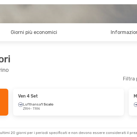
Giorni più economici
Informazion
ori
rino
Filtra
Ven 4 Set
M
4 Ott
Sab 12 Set
- Dom 13 Set
Lufthansa
1 Scalo
ZRH
- TRN
o
Lufthansa
1 Scalo
ZRH
- TRN
o
Lufthansa
1 Scalo
TRN
- ZRH
ultimi 20 giorni per i periodi specificati e non devono essere considerati il ​​pre