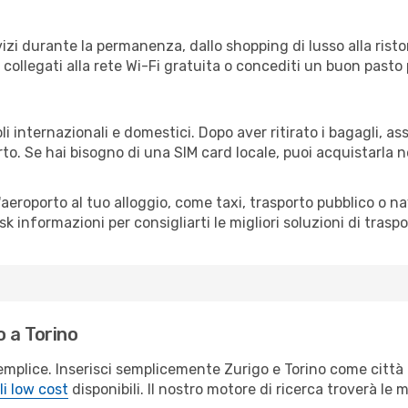
izi durante la permanenza, dallo shopping di lusso alla risto
e collegati alla rete Wi-Fi gratuita o concediti un buon pasto 
li internazionali e domestici. Dopo aver ritirato i bagagli, a
rto. Se hai bisogno di una SIM card locale, puoi acquistarla 
all'aeroporto al tuo alloggio, come taxi, trasporto pubblico o n
sk informazioni per consigliarti le migliori soluzioni di traspo
 a Torino
emplice. Inserisci semplicemente Zurigo e Torino come città 
li low cost
disponibili. Il nostro motore di ricerca troverà le mi