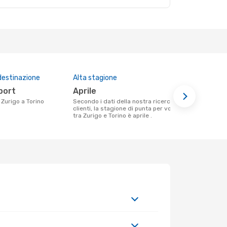
destinazione
Alta stagione
Prezzo med
rport
aprile
263 €
a Zurigo a Torino
Secondo i dati della nostra ricerca
Il prezzo medio di un volo Zurigo - Torino
clienti, la stagione di punta per volare
con eDreams
tra Zurigo e Torino è aprile .
base al prez