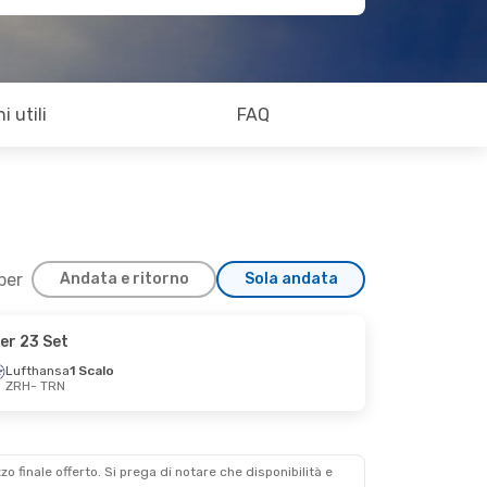
i utili
FAQ
 per
Andata e ritorno
Sola andata
er 23 Set
Lufthansa
1 Scalo
ZRH
- TRN
zzo finale offerto. Si prega di notare che disponibilità e