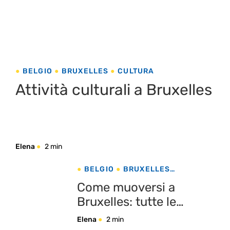
BELGIO
BRUXELLES
CULTURA
Attività culturali a Bruxelles
Elena
2 min
BELGIO
BRUXELLES
CONSIGLI DI VIAGGIO
Come muoversi a
Bruxelles: tutte le
opzioni di trasporto
Elena
2 min