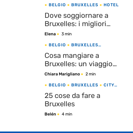
BELGIO
BRUXELLES
HOTEL
Dove soggiornare a
Bruxelles: i migliori
quartieri
Elena
3 min
BELGIO
BRUXELLES
ENOGASTRONOMIA
Cosa mangiare a
Bruxelles: un viaggio
gastronomico nella
Chiara Marigliano
2 min
cucina belga
BELGIO
BRUXELLES
CITY
BREAK
25 cose da fare a
Bruxelles
Belén
4 min