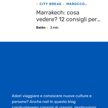
CITY BREAK
MAROCCO
MARRAKECH
Marrakech: cosa
vedere? 12 consigli per
un viaggio
Belén
3 min
indimenticabile
Adori viaggiare e conoscere nuove culture e
persone? Anche noi! In questo blog
condivideremo consigli di viaggio, destinazioni