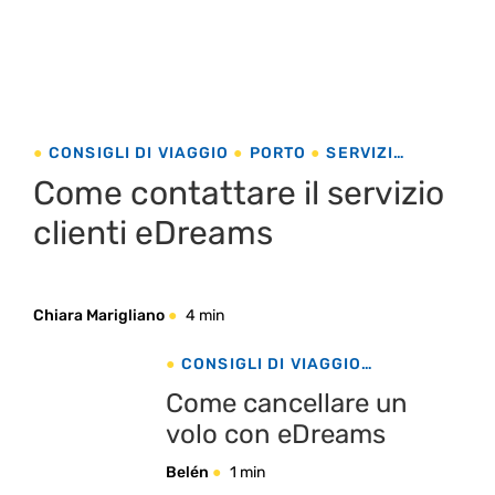
CONSIGLI DI VIAGGIO
PORTO
SERVIZI
EDREAMS
Come contattare il servizio
clienti eDreams
Chiara Marigliano
4 min
CONSIGLI DI VIAGGIO
ECOTURISMO
PORTO
SERVIZI
Come cancellare un
EDREAMS
volo con eDreams
Belén
1 min