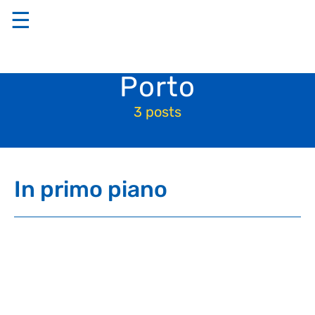
☰
Porto
3 posts
In primo piano