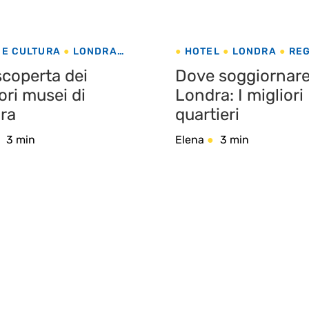
 E CULTURA
LONDRA
HOTEL
LONDRA
RE
O UNITO
UNITO
scoperta dei
Dove soggiornare
ori musei di
Londra: I migliori
ra
quartieri
3 min
Elena
3 min