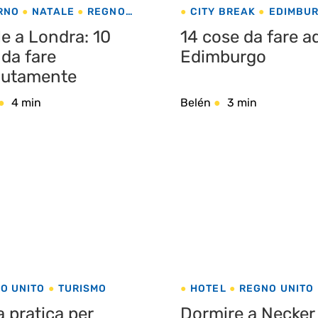
RNO
NATALE
REGNO
CITY BREAK
EDIMBU
REGNO UNITO
e a Londra: 10
14 cose da fare a
 da fare
Edimburgo
lutamente
4 min
Belén
3 min
O UNITO
TURISMO
HOTEL
REGNO UNITO
 pratica per
Dormire a Necker