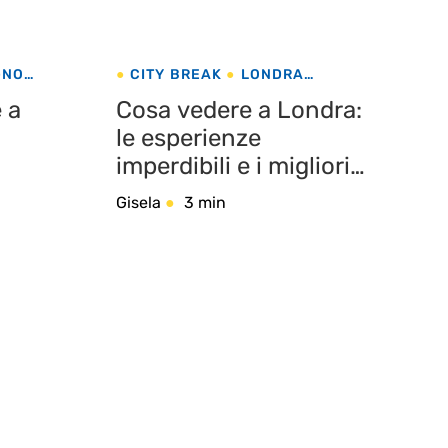
GNO
CITY BREAK
LONDRA
REGNO UNITO
 a
Cosa vedere a Londra:
le esperienze
imperdibili e i migliori
consigli
Gisela
3 min