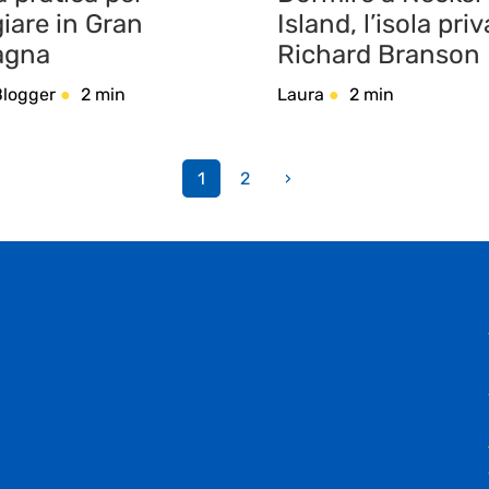
iare in Gran
Island, l’isola priv
agna
Richard Branson
Blogger
2 min
Laura
2 min
1
2
›