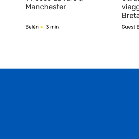
Manchester
viagg
Bret
Belén
3 min
Guest 