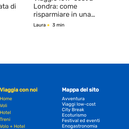
ata di
Londra: come
risparmiare in una
delle città più care
Laura
3 min
d’Europa
Viaggia con noi
Mappa del sito
Home
Avventura
Viaggi low-cost
Voli
City Break
Hotel
Ecoturismo
Treni
Festival ed eventi
Enogastronomia
Volo + Hotel