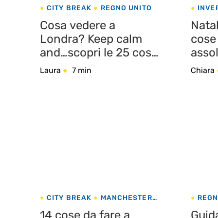
CITY BREAK
REGNO UNITO
INVE
UNITO
Cosa vedere a
Natal
Londra? Keep calm
cose
and…scopri le 25 cose
asso
da fare nella capitale
Laura
7 min
Chiara
inglese
CITY BREAK
MANCHESTER
REGN
REGNO UNITO
14 cose da fare a
Guida