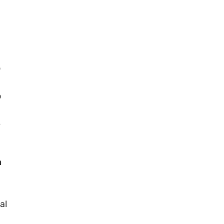
o
o
e
n
al