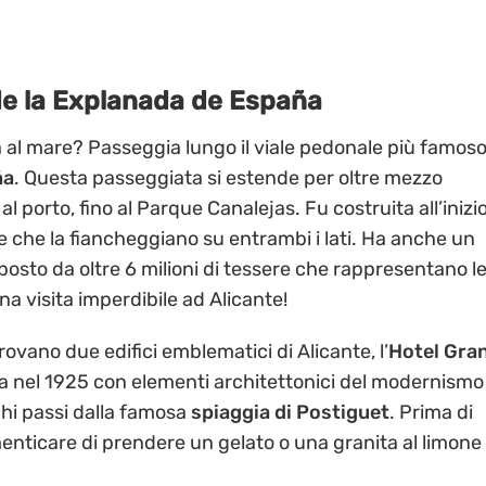
 de la Explanada de España
va al mare? Passeggia lungo il viale pedonale più famos
ña
. Questa passeggiata si estende per oltre mezzo
e al porto, fino al Parque Canalejas. Fu costruita all’inizi
me che la fiancheggiano su entrambi i lati. Ha anche un
to da oltre 6 milioni di tessere che rappresentano l
na visita imperdibile ad Alicante!
rovano due edifici emblematici di Alicante, l’
Hotel Gra
ta nel 1925 con elementi architettonici del modernismo
chi passi dalla famosa
spiaggia di Postiguet
. Prima di
menticare di prendere un gelato o una granita al limone 