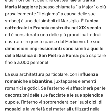
e dal Fort Saint Jean, la
Cattedrale di Santa
Maria Maggiore
(spesso chiamata “la Major” o più
prosaicamente “il pigiama” a causa delle sue
strisce) è uno dei simboli di Marsiglia. È l’
unica
cattedrale in Francia costruita nel XIX secolo
ed è considerata una delle più grandi cattedrali
costruite in questo paese dal Medioevo. Le sue
dimensioni impressionanti sono simili a quelle
della Basilica di San Pietro a Roma
: può ospitare
fino a 3.000 persone!
La sua architettura particolare, con
influenze
romaniche
e
bizantine
, juxtaposes elementi
romanici e gotici. Se l’esterno vi affascinerà per le
decorazioni delle sue facciate e le sue splendide
cupole, l’interno vi sorprenderà per i suoi
cicli
di
mosaici
e la varietà dei materiali utilizzati nella