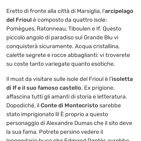
Eretto di fronte alla città di Marsiglia, l’
arcipelago
del Frioul
è composto da quattro isole:
Pomègues, Ratonneau, Tiboulen e If. Questo
piccolo angolo di paradiso sul Grande Blu vi
conquisterà sicuramente. Acqua cristallina,
calette segrete e rocce abbaglianti: vi troverete
su coste tanto variegate quanto esotiche.
Il must da visitare sulle isole del Frioul è l’
isoletta
di If e il suo famoso castello
. Ex prigione,
affascina tutti gli amanti di storia e letteratura.
Dopodiché, il
Conte di Montecristo
sarebbe
stato imprigionato lì! È proprio a questo
personaggio di Alexandre Dumas che il sito deve
la sua fama. Potrete persino vedere il
leggendario buco che Edmond Dantès avrebbe