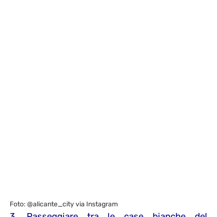
Foto: @alicante_city via Instagram
3. Passeggiare tra le case bianche del