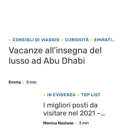
CONSIGLI DI VIAGGIO
CURIOSITÀ
EMIRATI
ARABI
TOP LIST
Vacanze all’insegna del
lusso ad Abu Dhabi
Emma
5 min
IN EVIDENZA
TOP LIST
I migliori posti da
visitare nel 2021 –
tendenze di viaggio e
Monica Nastase
3 min