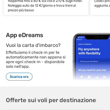
Risparmia fino a 80 € sui voli e 270 € sugli hotel.
Codici pro
Noleggia auto da 12 €/giorno e trova treni al
aggiunta a
prezzo più basso
App eDreams
Vuoi la carta d'imbarco?
Effettuiamo il check-in per te
automaticamente non appena si
apre ogni check-in - disponibile
solo nell'app.
Scarica ora
Offerte sui voli per destinazione