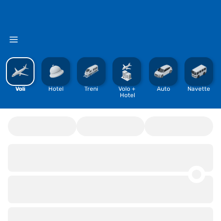
%
Voli
Hotel
Treni
Volo + 
Auto
Navette
Hotel