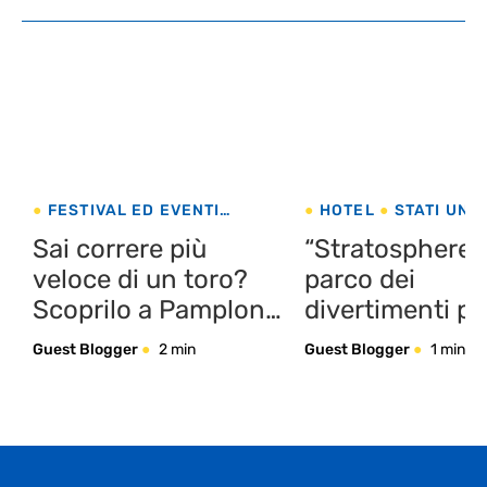
FESTIVAL ED EVENTI
HOTEL
STATI UNIT
SPAGNA
Sai correre più
“Stratosphere”, 
veloce di un toro?
parco dei
Scoprilo a Pamplona
divertimenti pi
dal 6 al 14 luglio
di Las vegas… e
Guest Blogger
2 min
Guest Blogger
1 min
mondo!