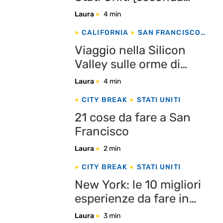
parte]
Laura
4 min
CALIFORNIA
SAN FRANCISCO
STATI UNITI
Viaggio nella Silicon
Valley sulle orme di
Steve Jobs
Laura
4 min
CITY BREAK
STATI UNITI
21 cose da fare a San
Francisco
Laura
2 min
CITY BREAK
STATI UNITI
New York: le 10 migliori
esperienze da fare in
città
Laura
3 min