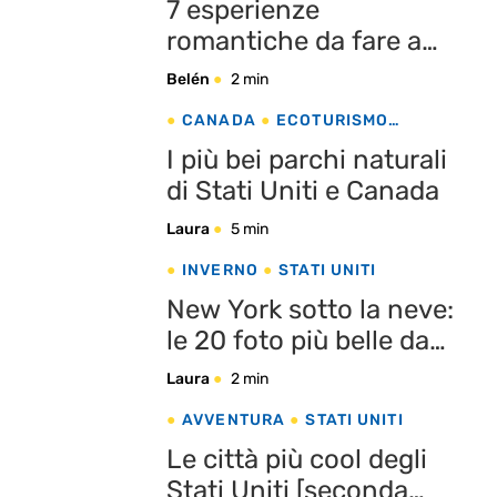
7 esperienze
romantiche da fare a
Los Angeles
Belén
2 min
CANADA
ECOTURISMO
NATURA
STATI UNITI
I più bei parchi naturali
di Stati Uniti e Canada
Laura
5 min
INVERNO
STATI UNITI
New York sotto la neve:
le 20 foto più belle da
Instagram
Laura
2 min
AVVENTURA
STATI UNITI
Le città più cool degli
Stati Uniti [seconda