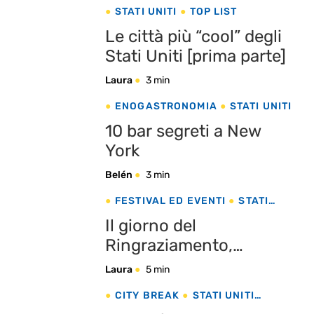
STATI UNITI
TOP LIST
Le città più “cool” degli
Stati Uniti [prima parte]
Laura
3 min
ENOGASTRONOMIA
STATI UNITI
10 bar segreti a New
York
Belén
3 min
FESTIVAL ED EVENTI
STATI
UNITI
Il giorno del
Ringraziamento,
momento ideale per
Laura
5 min
visitare New York
CITY BREAK
STATI UNITI
VACANZA ROMANTICA