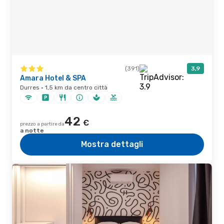
(391)
3,9
Amara Hotel & SPA
Durres · 1,5 km da centro città
42
€
prezzo a partire da
a notte
Mostra dettagli