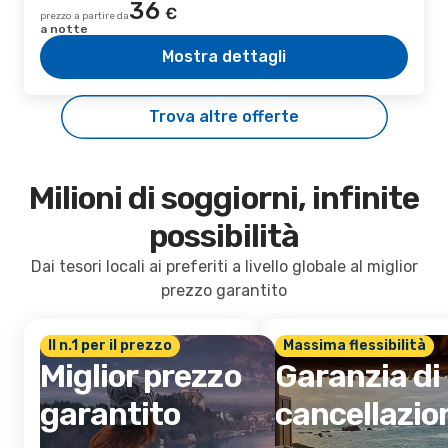
36
€
prezzo a partire da
a notte
Mostra dettagli
Trova altre offerte
Milioni di soggiorni, infinite
possibilità
Dai tesori locali ai preferiti a livello globale al miglior
prezzo garantito
Il n.1 per il prezzo
Massima flessibilità
Miglior prezzo
Garanzia di
garantito
cancellazio