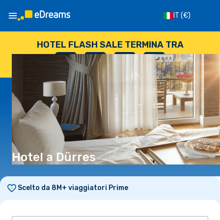
IT
(€)
HOTEL FLASH SALE TERMINA TRA
--
:
--
:
--
:
--
GIORNI
ORE
MINUTI
SECONDI
Hotel a Dürres
Scelto da 8M+ viaggiatori Prime