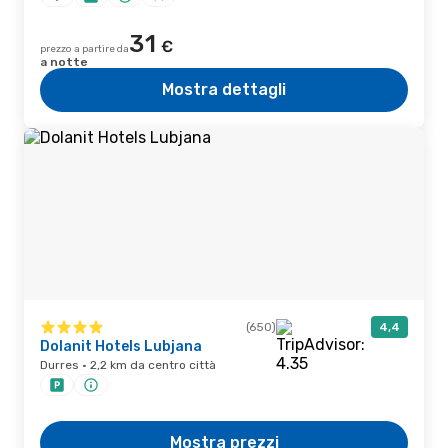
31
€
prezzo a partire da
a notte
Mostra dettagli
(650)
4,4
Dolanit Hotels Lubjana
Durres · 2,2 km da centro città
Mostra prezzi