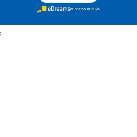
eDreams
©
2026
;