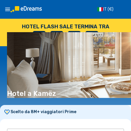
IT
(€)
HOTEL FLASH SALE TERMINA TRA
--
:
--
:
--
:
--
GIORNI
ORE
MINUTI
SECONDI
Hotel a Kamëz
Scelto da 8M+ viaggiatori Prime