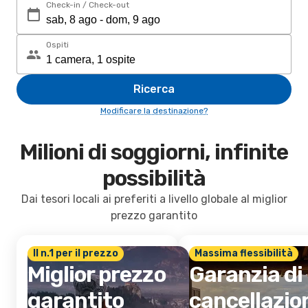
Check-in / Check-out
Ospiti
Ricerca
Modificare la destinazione?
Milioni di soggiorni, infinite
possibilità
Dai tesori locali ai preferiti a livello globale al miglior
prezzo garantito
Il n.1 per il prezzo
Massima flessibilità
Miglior prezzo
Garanzia di
garantito
cancellazio