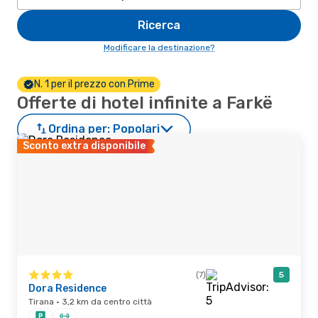
Ricerca
Modificare la destinazione?
N. 1 per il prezzo con Prime
Offerte di hotel infinite a Farkë
Ordina per:
Popolari
Sconto extra disponibile
(7)
5
Dora Residence
Tirana · 3,2 km da centro città