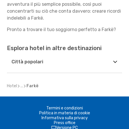
avventura il più semplice possibile, così puoi
concentrarti su ciò che conta davvero: creare ricordi
indelebili a Farkë.
Pronto a trovare il tuo soggiorno perfetto a Farkë?
Esplora hotel in altre destinazioni
Città popolari
Hotel
...
Farkë
Termini e condizioni
Politica in materia di cookie
Informativa sulla privacy
Press office
Versione PC