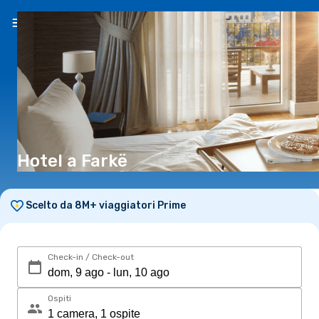
IT
(€)
Hotel a Farkë
Scelto da 8M+ viaggiatori Prime
Check-in / Check-out
Ospiti