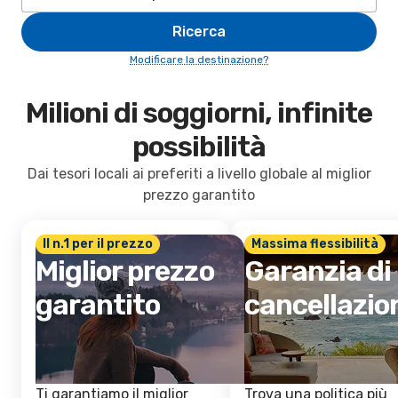
Ricerca
Modificare la destinazione?
Milioni di soggiorni, infinite
possibilità
Dai tesori locali ai preferiti a livello globale al miglior
prezzo garantito
Il n.1 per il prezzo
Massima flessibilità
Miglior prezzo
Garanzia di
garantito
cancellazio
Ti garantiamo il miglior
Trova una politica più