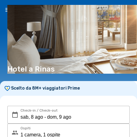
IT
(€)
Hotel a Rinas
Scelto da 8M+ viaggiatori Prime
Check-in / Check-out
Ospiti