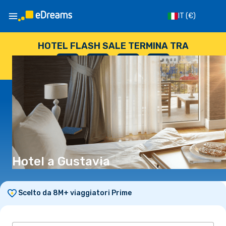
IT
(€)
HOTEL FLASH SALE TERMINA TRA
--
:
--
:
--
:
--
GIORNI
ORE
MINUTI
SECONDI
Hotel a Gustavia
Scelto da 8M+ viaggiatori Prime