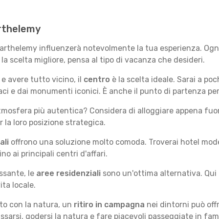
arthelemy
 Barthelemy influenzerà notevolmente la tua esperienza. Ogn
e la scelta migliore, pensa al tipo di vacanza che desideri.
e avere tutto vicino, il
centro
è la scelta ideale. Sarai a poch
vaci e dai monumenti iconici. È anche il punto di partenza pe
mosfera più autentica? Considera di alloggiare appena fuori
la loro posizione strategica.
ali
offrono una soluzione molto comoda. Troverai hotel moderni
no ai principali centri d'affari.
ssante, le
aree residenziali
sono un'ottima alternativa. Qui 
ita locale.
tto con la natura, un
ritiro in campagna
nei dintorni può off
assarsi, godersi la natura e fare piacevoli passeggiate in fami