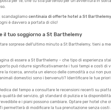
posta per te, che tu stia partendo per un'avventura in solit
so.
le: scandagliamo
centinaia di offerte hotel a St Barthelem
gni è davvero a portata di clic!
e il tuo soggiorno a St Barthelemy
itare sorprese dell'ultimo minuto a St Barthelemy, tieni a m
ina di essere a St Barthelemy – che tipo di esperienza sta
porto può ridurre significativamente i tuoi tempi e costi di v
are la ricerca, annota un elenco delle comodità a cui non puo
animali domestici sono i benvenuti? Identificare le tue priori
edica del tempo a consultare le recensioni recenti su piatt
qualità del servizio, gli standard di pulizia e la disponibilità
revedibile e i piani possono cambiare. Optare per hotel che of
Ti permetterà di modificare la tua prenotazione senza costi