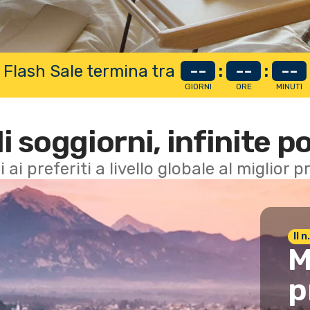
 Flash Sale termina tra
--
:
--
:
--
GIORNI
ORE
MINUTI
di soggiorni, infinite po
i ai preferiti a livello globale al miglior
Il 
M
p