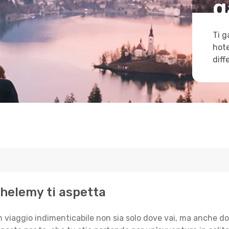
g
Ti g
hote
diff
rthelemy ti aspetta
n viaggio indimenticabile non sia solo dove vai, ma anche do