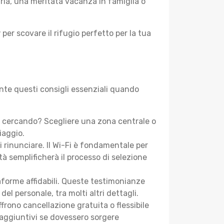
aria, una meritata vacanza in famiglia o
y
per scovare il rifugio perfetto per la tua
ente questi consigli essenziali quando
i cercando? Scegliere una zona centrale o
iaggio.
i rinunciare. Il Wi-Fi è fondamentale per
tà semplificherà il processo di selezione
aforme affidabili. Queste testimonianze
 del personale, tra molti altri dettagli.
frono cancellazione gratuita o flessibile
 aggiuntivi se dovessero sorgere