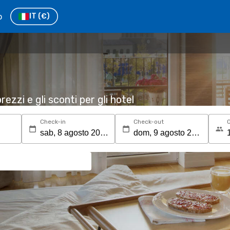
o
IT
(€)
rezzi e gli sconti per gli hotel
Check-in
Check-out
O