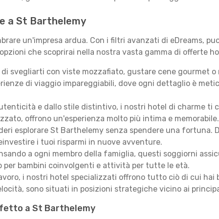
 te a St Barthelemy
rare un'impresa ardua. Con i filtri avanzati di eDreams, puoi
 opzioni che scoprirai nella nostra vasta gamma di offerte ho
i svegliarti con viste mozzafiato, gustare cene gourmet o ril
ienze di viaggio impareggiabili, dove ogni dettaglio è meti
autenticità e dallo stile distintivo, i nostri hotel di charme
izzato, offrono un'esperienza molto più intima e memorabile.
eri esplorare St Barthelemy senza spendere una fortuna. Da 
einvestire i tuoi risparmi in nuove avventure.
sando a ogni membro della famiglia, questi soggiorni assicur
 per bambini coinvolgenti e attività per tutte le età.
lavoro, i nostri hotel specializzati offrono tutto ciò di cui h
locità, sono situati in posizioni strategiche vicino ai principal
rfetto a St Barthelemy