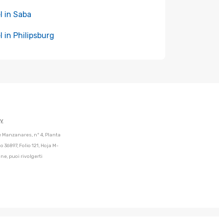
l in Saba
l in Philipsburg
cy
de Manzanares, nº 4, Planta
 36897, Folio 121, Hoja M-
ne, puoi rivolgerti