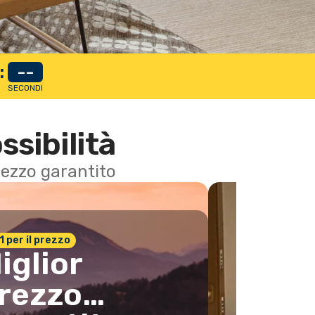
:
--
SECONDI
ssibilità
 prezzo garantito
n.1 per il prezzo
iglior
rezzo