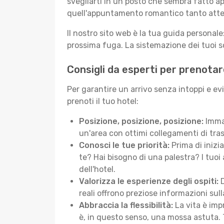
svegliarti in un posto che sembra fatto ap
quell'appuntamento romantico tanto atte
Il nostro sito web è la tua guida persona
prossima fuga. La sistemazione dei tuoi so
Consigli da esperti per prenotar
Per garantire un arrivo senza intoppi e ev
prenoti il tuo hotel:
Posizione, posizione, posizione:
Immag
un'area con ottimi collegamenti di tras
Conosci le tue priorità:
Prima di inizi
te? Hai bisogno di una palestra? I tuoi 
dell'hotel.
Valorizza le esperienze degli ospiti:
D
reali offrono preziose informazioni sulla 
Abbraccia la flessibilità:
La vita è imp
è, in questo senso, una mossa astuta. 