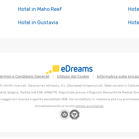
Hotel in Maho Reef
Hote
Hotel in Gustavia
Hote
ermini e Condizioni Generali
Utilizzo dei Cookie
Informativa sulla priva
 i diritti riservati. Vacaciones eDreams, S.L. (Sociedad Unipersonal). Sede sociale in Calle 
adrid, Spagna. Partita IVA ESB-61965778. Registrata presso il Registro Mercantil de Madrid, Tomo
 viaggio con licenza e agente accreditato IATA. Per contattarci in relazione alla tua prenotazio
immediatamente al nostro
centro assistenza
.