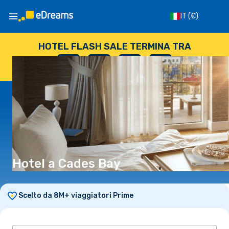
IT
(€)
HOTEL FLASH SALE TERMINA TRA
--
:
--
:
--
:
--
GIORNI
ORE
MINUTI
SECONDI
Hotel a Cades Bay
Scelto da 8M+ viaggiatori Prime