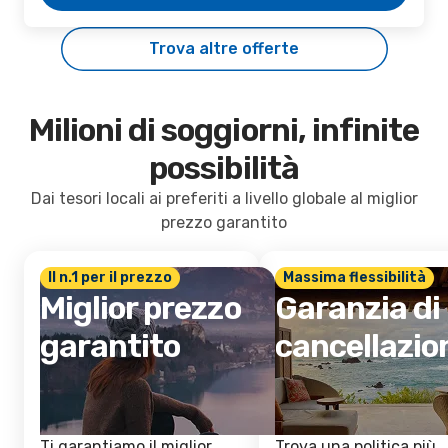
Trova altre offerte
Milioni di soggiorni, infinite
possibilità
Dai tesori locali ai preferiti a livello globale al miglior
prezzo garantito
Il n.1 per il prezzo
Massima flessibilità
Miglior prezzo
Garanzia di
garantito
cancellazio
Ti garantiamo il miglior
Trova una politica più