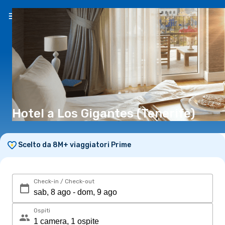
IT
(€)
Hotel a Los Gigantes (Tenerife)
Scelto da 8M+ viaggiatori Prime
Check-in / Check-out
Ospiti