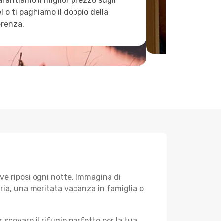
arantiamo il miglior prezzo sugli
l o ti paghiamo il doppio della
erenza.
ve riposi ogni notte. Immagina di
aria, una meritata vacanza in famiglia o
 scovare il rifugio perfetto per la tua