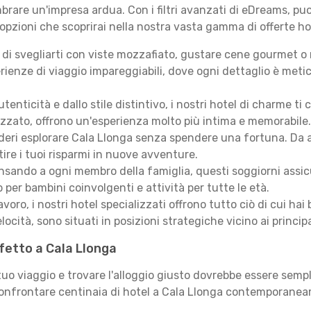
rare un'impresa ardua. Con i filtri avanzati di eDreams, puoi
 opzioni che scoprirai nella nostra vasta gamma di offerte ho
i svegliarti con viste mozzafiato, gustare cene gourmet o ril
ienze di viaggio impareggiabili, dove ogni dettaglio è meti
autenticità e dallo stile distintivo, i nostri hotel di charme
izzato, offrono un'esperienza molto più intima e memorabile.
eri esplorare Cala Llonga senza spendere una fortuna. Da acc
ire i tuoi risparmi in nuove avventure.
sando a ogni membro della famiglia, questi soggiorni assicur
 per bambini coinvolgenti e attività per tutte le età.
lavoro, i nostri hotel specializzati offrono tutto ciò di cui h
locità, sono situati in posizioni strategiche vicino ai principal
rfetto a Cala Llonga
 tuo viaggio e trovare l'alloggio giusto dovrebbe essere sem
confrontare centinaia di hotel a Cala Llonga contemporaneam