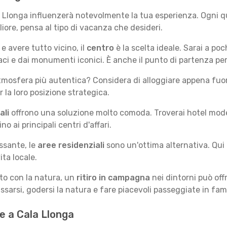
la Llonga influenzerà notevolmente la tua esperienza. Ogni q
gliore, pensa al tipo di vacanza che desideri.
e avere tutto vicino, il
centro
è la scelta ideale. Sarai a poch
vaci e dai monumenti iconici. È anche il punto di partenza per
mosfera più autentica? Considera di alloggiare appena fuori
la loro posizione strategica.
ali
offrono una soluzione molto comoda. Troverai hotel moderni
no ai principali centri d'affari.
ssante, le
aree residenziali
sono un'ottima alternativa. Qui 
ita locale.
tto con la natura, un
ritiro in campagna
nei dintorni può off
assarsi, godersi la natura e fare piacevoli passeggiate in fami
te a Cala Llonga