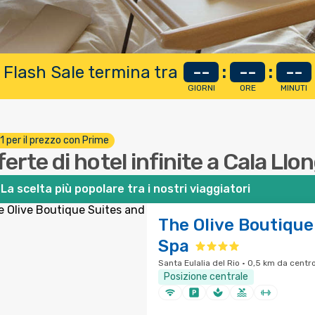
 Flash Sale termina tra
--
:
--
:
--
GIORNI
ORE
MINUTI
 1 per il prezzo con Prime
ferte di hotel infinite a Cala Llo
La scelta più popolare tra i nostri viaggiatori
The Olive Boutique
Spa
Santa Eulalia del Rio · 0,5 km da centro
Posizione centrale