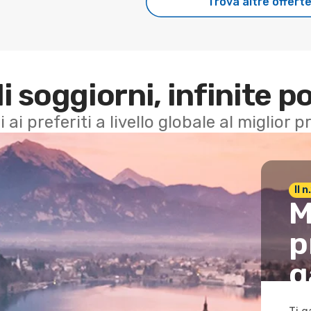
Trova altre offert
di soggiorni, infinite po
i ai preferiti a livello globale al miglior
Il 
M
p
g