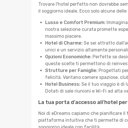
Trovare l'hotel perfetto non dovrebbe semb
il soggiorno ideale. Ecco solo alcune delle
Lusso e Comfort Premium:
Immagina d
nostra selezione curata promette esper
massimo piacere.
Hotel di Charme:
Se sei attratto dall'
unici e un servizio altamente personal
Opzioni Economiche:
Perfette se desid
queste scelte ti permettono di reinvest
Strutture per Famiglie:
Progettati pen
felicità. Vantano camere spaziose, club
Hotel Business:
Se il tuo viaggio è di 
Dotati di sale riunioni e Wi-Fi ad alta ve
La tua porta d'accesso all'hotel pe
Noi di eDreams capiamo che pianificare il
piattaforma intuitiva che ti permette di 
soggiorno ideale con facilità.