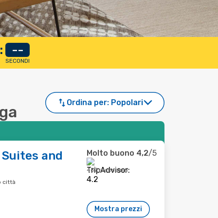
:
--
SECONDI
Ordina per:
Popolari
nga
Molto buono
4,2
/5
 Suites and
437 recensioni
 città
Mostra prezzi