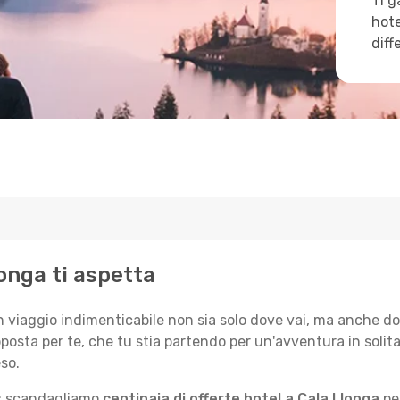
Ti g
hote
diff
longa ti aspetta
n viaggio indimenticabile non sia solo dove vai, ma anche do
posta per te, che tu stia partendo per un'avventura in solit
so.
le: scandagliamo
centinaia di offerte hotel a Cala Llonga
per