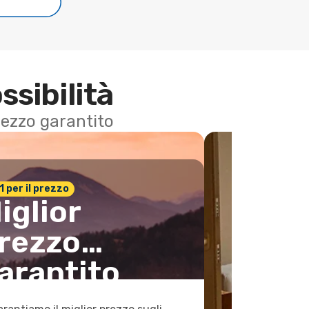
e
ssibilità
 prezzo garantito
n.1 per il prezzo
iglior
rezzo
arantito