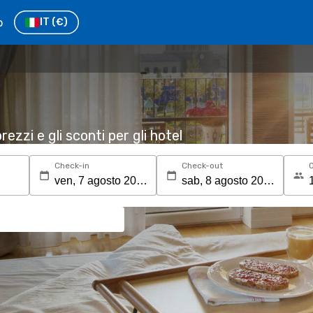
o
IT
(€)
rezzi e gli sconti per gli hotel
Check-in
Check-out
O