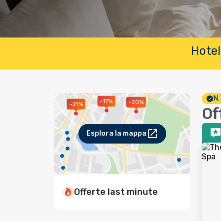
Hotel
N.
-17%
-20%
-21%
Of
Esplora la mappa
Offerte last minute