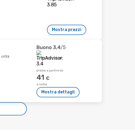
Mostra prezzi
Buono
3,4
/5
 città
279 recensioni
prezzo a partire da
41
€
a notte
Mostra dettagli
e