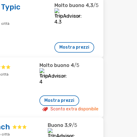
Molto buono
4,3
/5
 Typic
134 recensioni
 città
Mostra prezzi
Molto buono
4
/5
 città
1216 recensioni
Mostra prezzi
Sconto extra disponibile
Buono
3,9
/5
ach
 città
573 recensioni