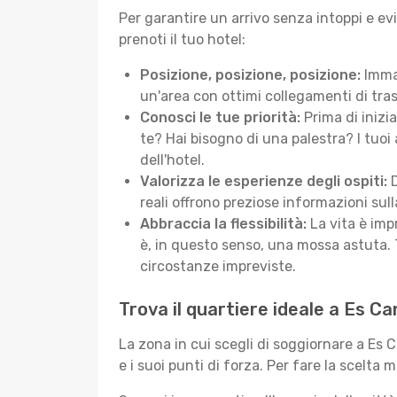
Per garantire un arrivo senza intoppi e ev
prenoti il tuo hotel:
Posizione, posizione, posizione:
Immag
un'area con ottimi collegamenti di tras
Conosci le tue priorità:
Prima di inizi
te? Hai bisogno di una palestra? I tuoi 
dell'hotel.
Valorizza le esperienze degli ospiti:
D
reali offrono preziose informazioni sulla 
Abbraccia la flessibilità:
La vita è imp
è, in questo senso, una mossa astuta. 
circostanze impreviste.
Trova il quartiere ideale a Es Ca
La zona in cui scegli di soggiornare a Es 
e i suoi punti di forza. Per fare la scelta 