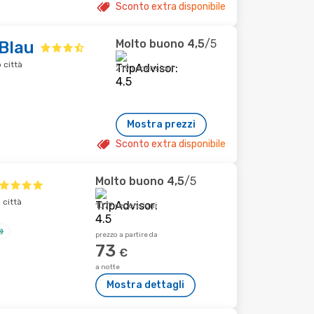
Sconto extra disponibile
Molto buono
4,5
/5
Blau
 città
219 recensioni
Mostra prezzi
Sconto extra disponibile
Molto buono
4,5
/5
 città
1077 recensioni
prezzo a partire da
73
€
a notte
Mostra dettagli