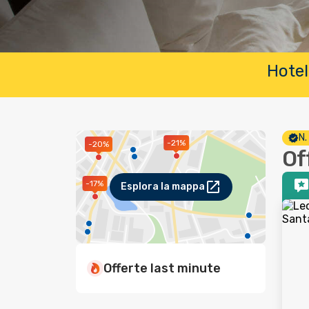
Hotel
N.
-21%
-20%
Of
-17%
Esplora la mappa
Offerte last minute