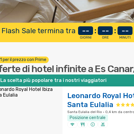
 Flash Sale termina tra
--
:
--
:
--
GIORNI
ORE
MINUTI
 1 per il prezzo con Prime
ferte di hotel infinite a Es Canar
La scelta più popolare tra i nostri viaggiatori
Leonardo Royal Hot
Santa Eulalia
Santa Eulalia del Rio · 0,4 km da centro
Posizione centrale