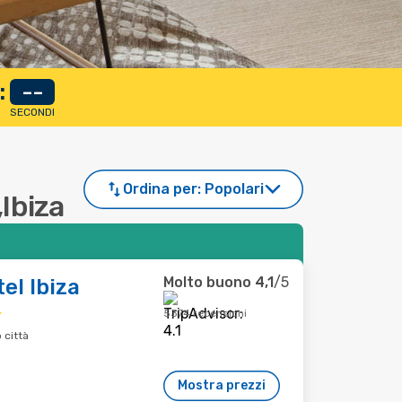
:
--
SECONDI
Ordina per:
Popolari
,Ibiza
Molto buono
4,1
/5
el Ibiza
5374 recensioni
 città
Mostra prezzi