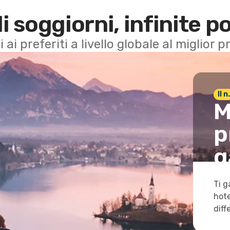
di soggiorni, infinite po
i ai preferiti a livello globale al miglior
Il 
M
p
g
Ti g
hote
diff