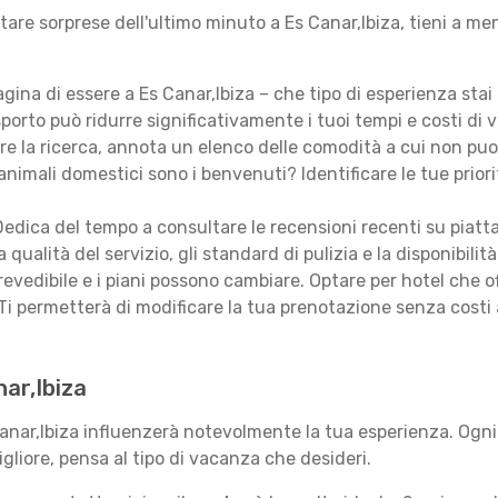
itare sorprese dell'ultimo minuto a Es Canar,Ibiza, tieni a m
ina di essere a Es Canar,Ibiza – che tipo di esperienza sta
porto può ridurre significativamente i tuoi tempi e costi di v
are la ricerca, annota un elenco delle comodità a cui non puo
animali domestici sono i benvenuti? Identificare le tue priori
edica del tempo a consultare le recensioni recenti su piatt
qualità del servizio, gli standard di pulizia e la disponibilità
revedibile e i piani possono cambiare. Optare per hotel che of
Ti permetterà di modificare la tua prenotazione senza costi
nar,Ibiza
Canar,Ibiza influenzerà notevolmente la tua esperienza. Ogni
migliore, pensa al tipo di vacanza che desideri.