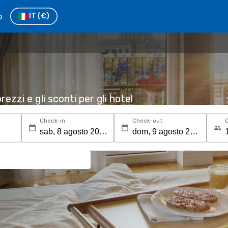
o
IT
(€)
rezzi e gli sconti per gli hotel
Check-in
Check-out
O