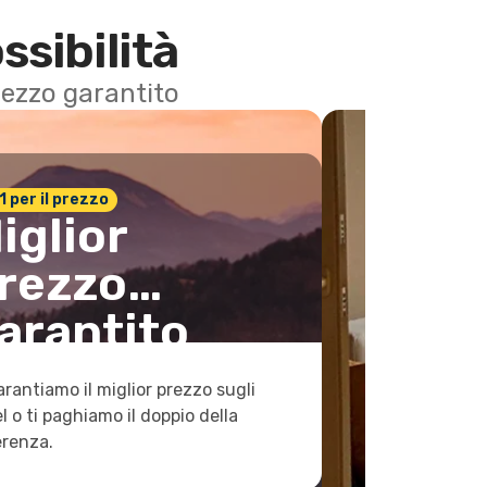
ssibilità
 prezzo garantito
n.1 per il prezzo
iglior
rezzo
arantito
arantiamo il miglior prezzo sugli
l o ti paghiamo il doppio della
erenza.