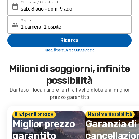
Check-in / Check-out
Ospiti
Ricerca
Modificare la destinazione?
Milioni di soggiorni, infinite
possibilità
Dai tesori locali ai preferiti a livello globale al miglior
prezzo garantito
Il n.1 per il prezzo
Massima flessibilità
Miglior prezzo
Garanzia di
garantito
cancellazio