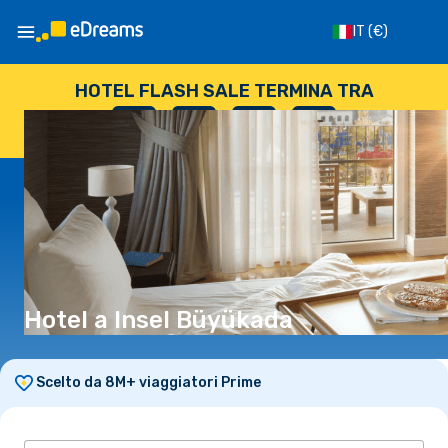
IT
(€)
HOTEL FLASH SALE TERMINA TRA
--
:
--
:
--
:
--
GIORNI
ORE
MINUTI
SECONDI
Hotel a Insel Büyükada
Scelto da 8M+ viaggiatori Prime