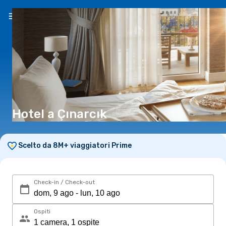
IT
(€)
Hotel a Çınarcık
Scelto da 8M+ viaggiatori Prime
Check-in / Check-out
Ospiti