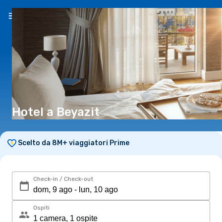
IT
(€)
Hotel a Beyazit
Scelto da 8M+ viaggiatori Prime
Check-in / Check-out
Ospiti