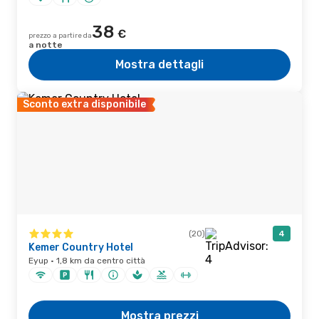
38
€
prezzo a partire da
a notte
Mostra dettagli
Sconto extra disponibile
(20)
4
Kemer Country Hotel
Eyup · 1,8 km da centro città
Mostra prezzi