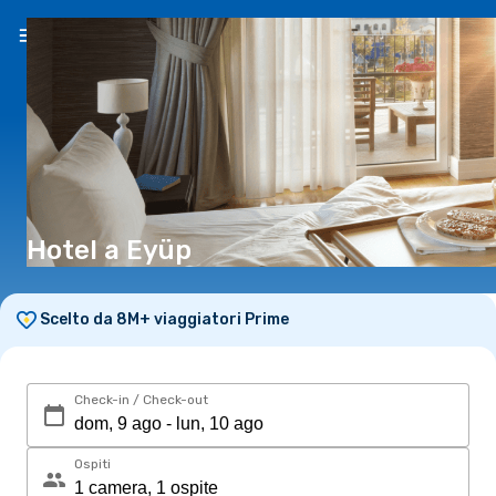
IT
(€)
Hotel a Eyüp
Scelto da 8M+ viaggiatori Prime
Check-in / Check-out
Ospiti