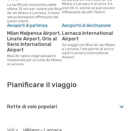
Milano e Larnaca è di circa 3 h
La tariffa più economica delle
and 35 m, anche se può essere
ultime 72 ore per volare con Blue
influenzata da altri fattori.
Air da Milano a Larnaca, in base
alle prenotazioni effettuate dai
nostri clienti.
Aeroporti di partenza
Aeroporto di destinazione
Milan Malpensa Airport,
Larnaca International
Linate Airport, Orio al
Airport
Serio International
Se viaggi con Blue Air da Milano
a Larnaca, l'aeroporto di arrivo
Airport
sarà l'Larnaca International
Blue Air opera negli aeroporti
Airport.
menzionati per la rotta da Milano
a Larnaca
Pianificare il viaggio
Rotte di volo popolari
Voli
Milano - Larnaca