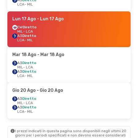
LCA
- MIL
Lun 17 Ago
- Lun 17 Ago
EW
Diretto
MIL
- LCA
A3
Diretto
LCA
- MIL
Mar 18 Ago
- Mar 18 Ago
A3
Diretto
MIL
- LCA
A3
Diretto
LCA
- MIL
Gio 20 Ago
- Gio 20 Ago
A3
Diretto
MIL
- LCA
A3
Diretto
LCA
- MIL
I prezzi indicati in questa pagina sono disponibili negli ultimi 20
giorni per i periodi specificati e non devono essere considerati