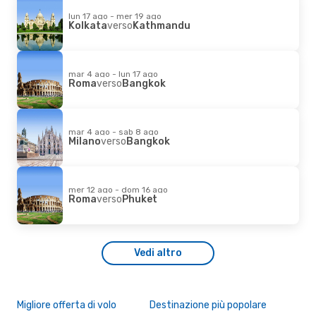
lun 17 ago - mer 19 ago
Kolkata
verso
Kathmandu
mar 4 ago - lun 17 ago
Roma
verso
Bangkok
mar 4 ago - sab 8 ago
Milano
verso
Bangkok
mer 12 ago - dom 16 ago
Roma
verso
Phuket
Vedi altro
Migliore offerta di volo
Destinazione più popolare