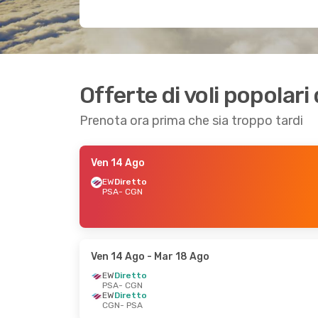
Offerte di voli popolari
Prenota ora prima che sia troppo tardi
Ven 14 Ago
EW
Diretto
PSA
- CGN
Ven 14 Ago
- Mar 18 Ago
EW
Diretto
PSA
- CGN
EW
Diretto
CGN
- PSA