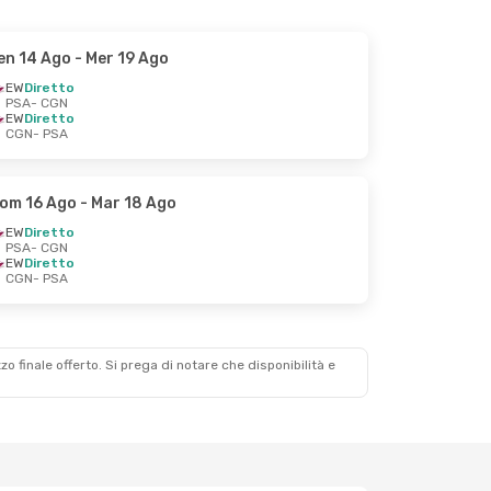
en 14 Ago
- Mer 19 Ago
EW
Diretto
PSA
- CGN
EW
Diretto
CGN
- PSA
om 16 Ago
- Mar 18 Ago
EW
Diretto
PSA
- CGN
EW
Diretto
CGN
- PSA
zzo finale offerto. Si prega di notare che disponibilità e