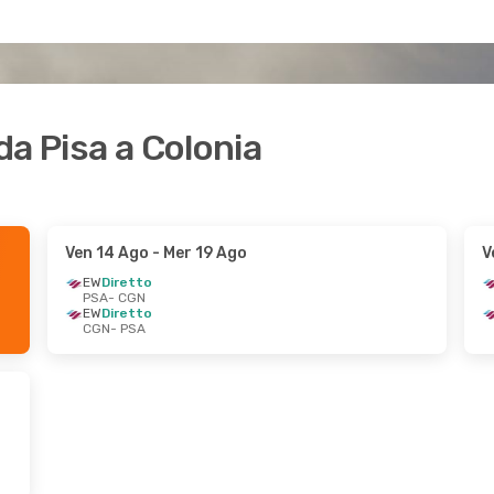
 da Pisa a Colonia
Ven 14 Ago
- Mer 19 Ago
V
EW
Diretto
PSA
- CGN
EW
Diretto
CGN
- PSA