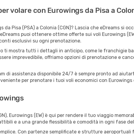
er volare con Eurowings da Pisa a Colo
s da Pisa (PSA) a Colonia (CGN)? Lascia che eDreams si occup
 eDreams puoi ottenere ottime offerte sui voli Eurowings (
sconti esclusivi su ogni prenotazione.
o ti mostra tutti i dettagli in anticipo, come le franchigie b
ssere imprevedibile, offriamo opzioni di prenotazione e cancel
eam di assistenza disponibile 24/7 è sempre pronto ad aiutart
eniente per prenotare i tuoi voli economici con Eurowings d
rowings
N), Eurowings (EW) è qui per rendere il tuo viaggio memorab
tibili e a una grande flessibilità e comodità in ogni fase del
mplice. Con partenze semplificate e strutture aeroportuali fac