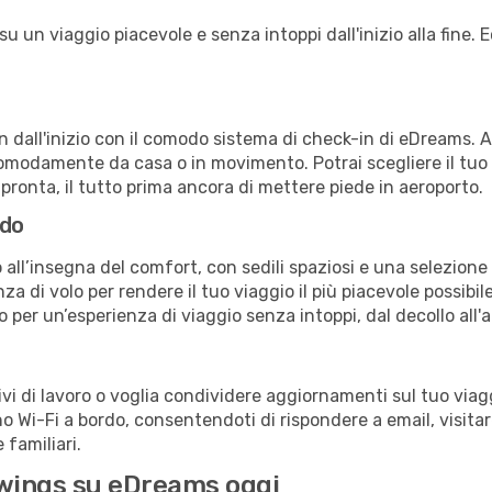
 un viaggio piacevole e senza intoppi dall'inizio alla fine. E
in dall'inizio con il comodo sistema di check-in di eDreams. 
omodamente da casa o in movimento. Potrai scegliere il tuo p
 pronta, il tutto prima ancora di mettere piede in aeroporto.
rdo
 all’insegna del comfort, con sedili spaziosi e una selezione 
a di volo per rendere il tuo viaggio il più piacevole possibi
no per un’esperienza di viaggio senza intoppi, dal decollo all'
 di lavoro o voglia condividere aggiornamenti sul tuo viagg
ono Wi-Fi a bordo, consentendoti di rispondere a email, visitare
familiari.
rowings su eDreams oggi