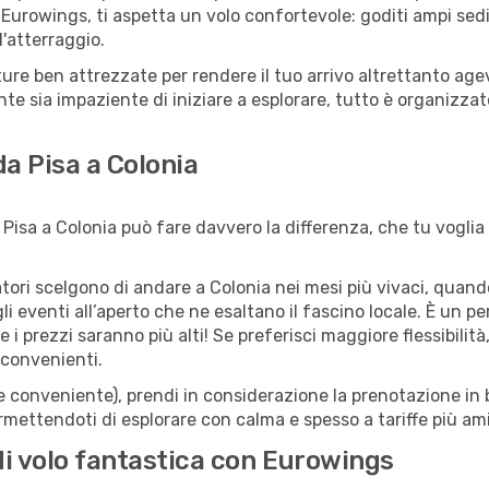
Eurowings, ti aspetta un volo confortevole: goditi ampi sedi
l'atterraggio.
utture ben attrezzate per rendere il tuo arrivo altrettanto a
te sia impaziente di iniziare a esplorare, tutto è organizzato
da Pisa a Colonia
Pisa a Colonia può fare davvero la differenza, che tu voglia 
iatori scelgono di andare a Colonia nei mesi più vivaci, quand
 agli eventi all’aperto che ne esaltano il fascino locale. È un 
 i prezzi saranno più alti! Se preferisci maggiore flessibilit
 convenienti.
(e conveniente), prendi in considerazione la prenotazione in b
rmettendoti di esplorare con calma e spesso a tariffe più am
di volo fantastica con Eurowings