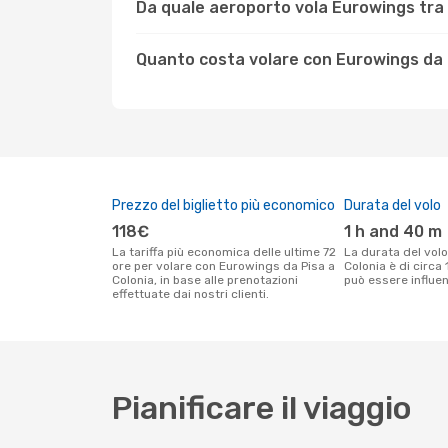
Da quale aeroporto vola Eurowings tra 
Quanto costa volare con Eurowings da 
Prezzo del biglietto più economico
Durata del volo
118€
1 h and 40 m
La tariffa più economica delle ultime 72
La durata del volo Eurowings tra Pisa e
ore per volare con Eurowings da Pisa a
Colonia è di circa
Colonia, in base alle prenotazioni
può essere influenz
effettuate dai nostri clienti.
Pianificare il viaggio