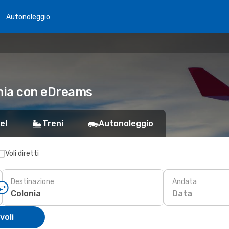
Autonoleggio
onia con eDreams
el
Treni
Autonoleggio
Voli diretti
Destinazione
Andata
Data
voli