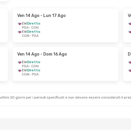
Ven 14 Ago
- Lun 17 Ago
V
EW
Diretto
PSA
- CGN
EW
Diretto
CGN
- PSA
Ven 14 Ago
- Dom 16 Ago
D
EW
Diretto
PSA
- CGN
EW
Diretto
CGN
- PSA
ultimi 20 giorni per i periodi specificati e non devono essere considerati il ​​pre