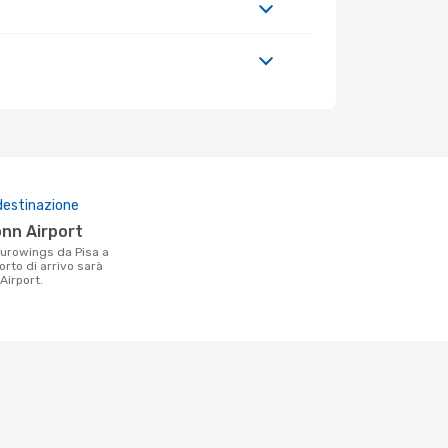
destinazione
onn Airport
orto di arrivo sarà
Airport.