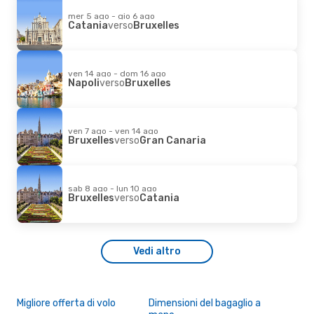
mer 5 ago - gio 6 ago
Catania
verso
Bruxelles
ven 14 ago - dom 16 ago
Napoli
verso
Bruxelles
ven 7 ago - ven 14 ago
Bruxelles
verso
Gran Canaria
sab 8 ago - lun 10 ago
Bruxelles
verso
Catania
Vedi altro
Migliore offerta di volo
Dimensioni del bagaglio a