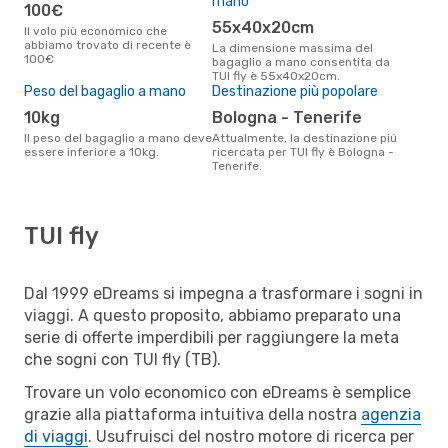
mano
100€
55x40x20cm
Il volo più economico che
abbiamo trovato di recente è
La dimensione massima del
100€
bagaglio a mano consentita da
TUI fly è 55x40x20cm.
Peso del bagaglio a mano
Destinazione più popolare
10kg
Bologna - Tenerife
Il peso del bagaglio a mano deve
Attualmente, la destinazione piú
essere inferiore a 10kg.
ricercata per TUI fly è Bologna -
Tenerife.
TUI fly
Dal 1999 eDreams si impegna a trasformare i sogni in
viaggi. A questo proposito, abbiamo preparato una
serie di offerte imperdibili per raggiungere la meta
che sogni con TUI fly (TB).
Trovare un volo economico con eDreams è semplice
grazie alla piattaforma intuitiva della nostra
agenzia
di viaggi
. Usufruisci del nostro motore di ricerca per