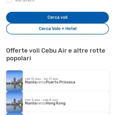
Voli diretti
Cerca voli
Cerca Volo + Hotel
Offerte voli Cebu Air e altre rotte
popolari
sab 15 ago - lun 17 ago
Manila
verso
Puerto Princesa
mer 5 ago - sab 8 ago
Manila
verso
Hong Kong