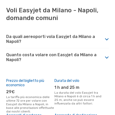
Voli Easyjet da Milano - Napoli,
domande comuni
Da quali aereoporti vola Easyjet da Milano a
Napoli?
Quanto costa volare con Easyjet da Milano a
Napoli?
Prezzo del biglietto più
Durata del volo
economico
1 h and 25 m
29€
La durata del volo Easyjet tra
Milano e Napoli è di circa 1 h and
La tariffa più economica delle
25 m, anche se può essere
ultime 72 ore per volare con
influenzata da altri fattori.
Easyjet da Milano a Napoli, in
base alle prenotazioni effettuate
dai nostri clienti.