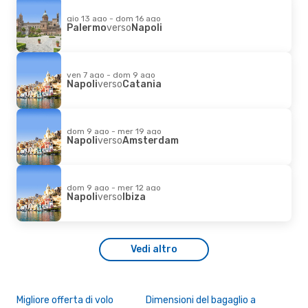
gio 13 ago - dom 16 ago
Palermo
verso
Napoli
ven 7 ago - dom 9 ago
Napoli
verso
Catania
dom 9 ago - mer 19 ago
Napoli
verso
Amsterdam
dom 9 ago - mer 12 ago
Napoli
verso
Ibiza
Vedi altro
Migliore offerta di volo
Dimensioni del bagaglio a
Des