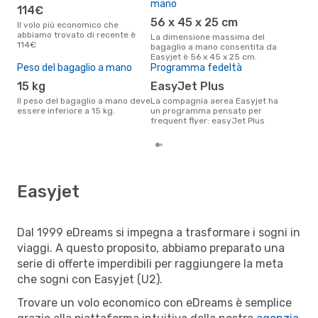
mano
114€
M
56 x 45 x 25 cm
Il volo più economico che
Attualmente, la destinazione piú
abbiamo trovato di recente è
rice
La dimensione massima del
114€
Vene
bagaglio a mano consentita da
Easyjet è 56 x 45 x 25 cm.
Peso del bagaglio a mano
Programma fedeltà
15 kg
easyJet Plus
Il peso del bagaglio a mano deve
La compagnia aerea Easyjet ha
essere inferiore a 15 kg.
un programma pensato per
frequent flyer: easyJet Plus
Easyjet
Dal 1999 eDreams si impegna a trasformare i sogni in
viaggi. A questo proposito, abbiamo preparato una
serie di offerte imperdibili per raggiungere la meta
che sogni con Easyjet (U2).
Trovare un volo economico con eDreams è semplice