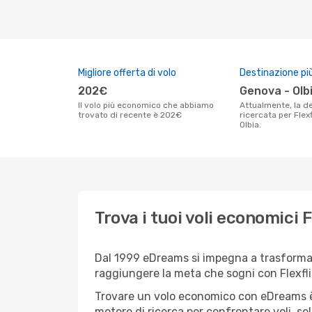
Migliore offerta di volo
Destinazione pi
202€
Genova - Olb
Il volo più economico che abbiamo
Attualmente, la destinazione piú
trovato di recente è 202€
ricercata per Flex
Olbia.
Trova i tuoi voli economici
Dal 1999 eDreams si impegna a trasformare 
raggiungere la meta che sogni con Flexfli
Trovare un volo economico con eDreams è 
motore di ricerca per confrontare voli, sel