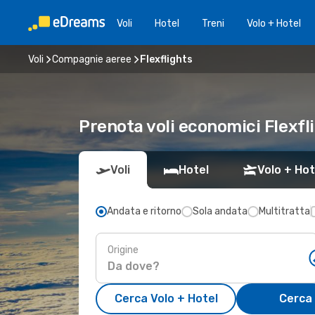
Voli
Hotel
Treni
Volo + Hotel
Voli
Compagnie aeree
Flexflights
Prenota voli economici Flexfl
Voli
Hotel
Volo + Hot
Andata e ritorno
Sola andata
Multitratta
Origine
Cerca Volo + Hotel
Cerca 