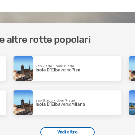
 e altre rotte popolari
ven 7 ago - mar 11 ago
Isola D´Elba
verso
Pisa
sab 8 ago - dom 9 ago
Isola D´Elba
verso
Milano
Vedi altro