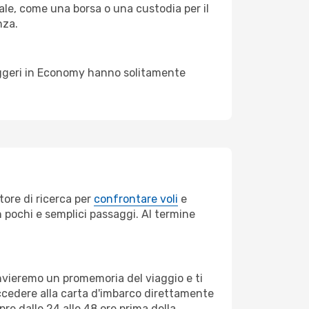
le, come una borsa o una custodia per il
nza.
sseggeri in Economy hanno solitamente
tore di ricerca per
confrontare voli
e
in pochi e semplici passaggi. Al termine
invieremo un promemoria del viaggio e ti
ccedere alla carta d'imbarco direttamente
pre dalle 24 alle 48 ore prima della