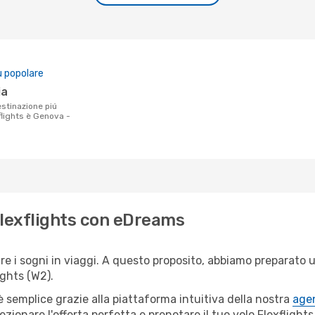
ù popolare
ia
flights è Genova -
 Flexflights con eDreams
i sogni in viaggi. A questo proposito, abbiamo preparato una
ghts (W2).
semplice grazie alla piattaforma intuitiva della nostra
agen
ezionare l'offerta perfetta e prenotare il tuo volo Flexflight