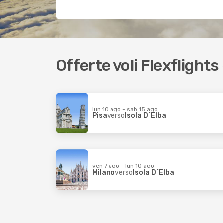
Offerte voli Flexflights
lun 10 ago - sab 15 ago
Pisa
verso
Isola D´Elba
ven 7 ago - lun 10 ago
Milano
verso
Isola D´Elba