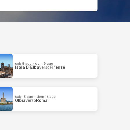
sab 8 ago - dom 9 ago
Isola D´Elba
verso
Firenze
sab 15 ago - dom 16 ago
Olbia
verso
Roma