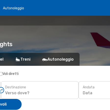
Autonoleggio
ights
el
Treni
Autonoleggio
Voli diretti
Destinazione
Andata
Data
voli