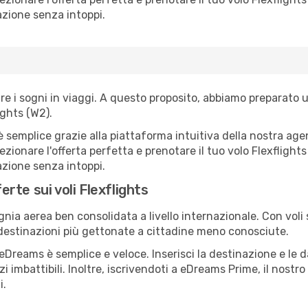
azione senza intoppi.
i sogni in viaggi. A questo proposito, abbiamo preparato una
ghts (W2).
emplice grazie alla piattaforma intuitiva della nostra agenz
ezionare l'offerta perfetta e prenotare il tuo volo Flexflight
azione senza intoppi.
erte sui voli Flexflights
ia aerea ben consolidata a livello internazionale. Con voli s
a destinazioni più gettonate a cittadine meno conosciute.
Dreams è semplice e veloce. Inserisci la destinazione e le dat
i imbattibili. Inoltre, iscrivendoti a eDreams Prime, il nost
i.