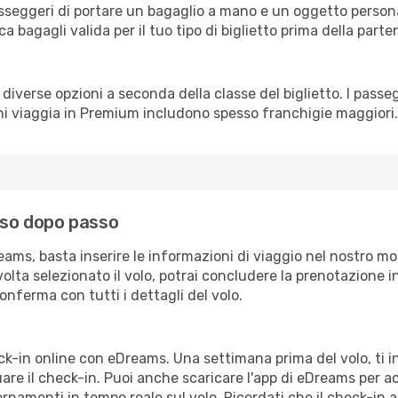
sseggeri di portare un bagaglio a mano e un oggetto persona
ica bagagli valida per il tuo tipo di biglietto prima della parte
fre diverse opzioni a seconda della classe del biglietto. I pa
chi viaggia in Premium includono spesso franchigie maggiori.
asso dopo passo
ams, basta inserire le informazioni di viaggio nel nostro mo
a volta selezionato il volo, potrai concludere la prenotazione 
onferma con tutti i dettagli del volo.
eck-in online con eDreams. Una settimana prima del volo, ti 
re il check-in. Puoi anche scaricare l'app di eDreams per a
rnamenti in tempo reale sul volo. Ricordati che il check-in a