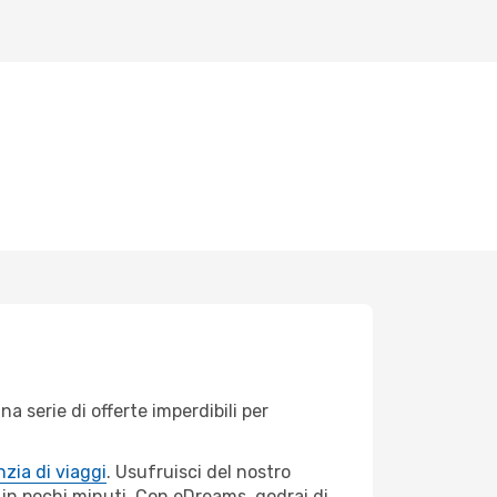
 serie di offerte imperdibili per
zia di viaggi
. Usufruisci del nostro
s in pochi minuti. Con eDreams, godrai di