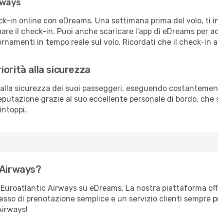
rways
eck-in online con eDreams. Una settimana prima del volo, ti 
re il check-in. Puoi anche scaricare l'app di eDreams per a
rnamenti in tempo reale sul volo. Ricordati che il check-in a
orità alla sicurezza
 alla sicurezza dei suoi passeggeri, eseguendo costantement
putazione grazie al suo eccellente personale di bordo, che 
intoppi.
 Airways?
on Euroatlantic Airways su eDreams. La nostra piattaforma off
sso di prenotazione semplice e un servizio clienti sempre p
Airways!