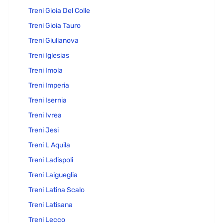
Treni Gioia Del Colle
Treni Gioia Tauro
Treni Giulianova
Treni Iglesias
Treni Imola
Treni Imperia
Treni Isernia
Treni Ivrea
Treni Jesi
Treni L Aquila
Treni Ladispoli
Treni Laigueglia
Treni Latina Scalo
Treni Latisana
Treni Lecco