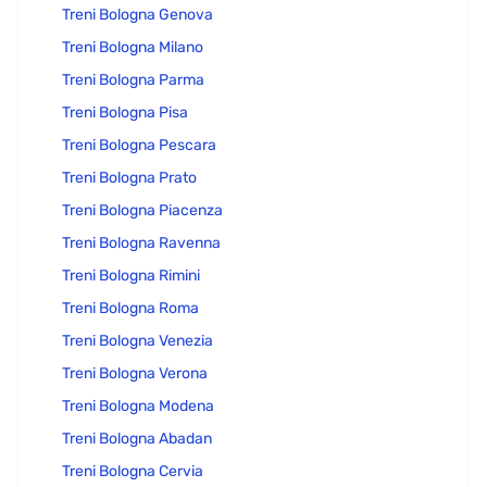
Treni Bologna Genova
Treni Bologna Milano
Treni Bologna Parma
Treni Bologna Pisa
Treni Bologna Pescara
Treni Bologna Prato
Treni Bologna Piacenza
Treni Bologna Ravenna
Treni Bologna Rimini
Treni Bologna Roma
Treni Bologna Venezia
Treni Bologna Verona
Treni Bologna Modena
Treni Bologna Abadan
Treni Bologna Cervia