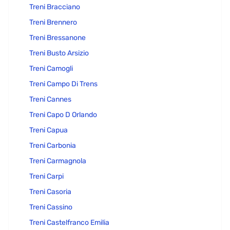
Treni Bracciano
Treni Brennero
Treni Bressanone
Treni Busto Arsizio
Treni Camogli
Treni Campo Di Trens
Treni Cannes
Treni Capo D Orlando
Treni Capua
Treni Carbonia
Treni Carmagnola
Treni Carpi
Treni Casoria
Treni Cassino
Treni Castelfranco Emilia