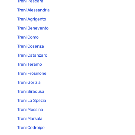
Treni Pescara
Treni Alessandria
Treni Agrigento
Treni Benevento
Treni Como
Treni Cosenza
Treni Catanzaro
Treni Teramo
Treni Frosinone
Treni Gorizia
Treni Siracusa
Treni La Spezia
Treni Messina
Treni Marsala
Treni Codroipo