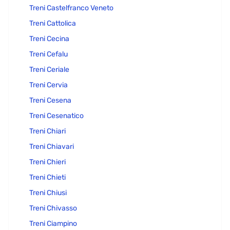
Treni Castelfranco Veneto
Treni Cattolica
Treni Cecina
Treni Cefalu
Treni Ceriale
Treni Cervia
Treni Cesena
Treni Cesenatico
Treni Chiari
Treni Chiavari
Treni Chieri
Treni Chieti
Treni Chiusi
Treni Chivasso
Treni Ciampino