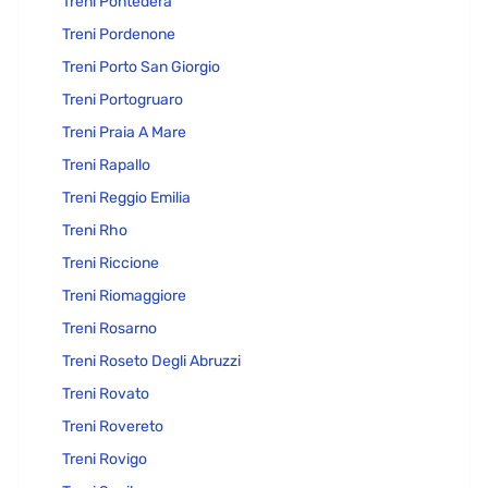
Treni Pontedera
Treni Pordenone
Treni Porto San Giorgio
Treni Portogruaro
Treni Praia A Mare
Treni Rapallo
Treni Reggio Emilia
Treni Rho
Treni Riccione
Treni Riomaggiore
Treni Rosarno
Treni Roseto Degli Abruzzi
Treni Rovato
Treni Rovereto
Treni Rovigo