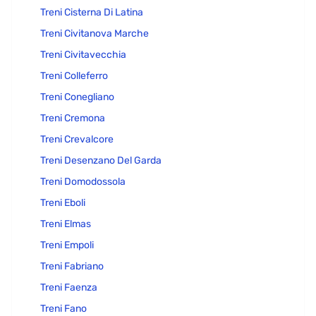
Treni Cisterna Di Latina
Treni Civitanova Marche
Treni Civitavecchia
Treni Colleferro
Treni Conegliano
Treni Cremona
Treni Crevalcore
Treni Desenzano Del Garda
Treni Domodossola
Treni Eboli
Treni Elmas
Treni Empoli
Treni Fabriano
Treni Faenza
Treni Fano