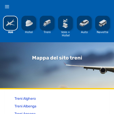
%
Voli
Hotel
Treni
Volo + 
Auto
Navette
Hotel
Mappa del sito treni
Treni Alghero
Treni Albenga
Treni Ancona