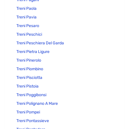
Treni Paola
Treni Pavia
Treni Pesaro
Treni Peschici
Treni Peschiera Del Garda
Treni Pietra Ligure
Treni Pinerolo
Treni Piombino
Treni Pisciotta
Treni Pistoia
Treni Poggibonsi
Treni Polignano A Mare
Treni Pompei
Treni Pontassieve