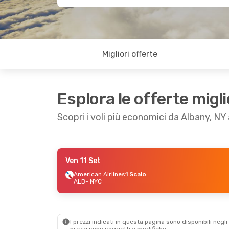
Migliori offerte
Esplora le offerte migli
Scopri i voli più economici da Albany, NY
Ven 11 Set
Gio 27 Ago
- Dom 30 Ago
American Airlines
1 Scalo
ALB
- NYC
American Airlines
1 Scalo
ALB
- NYC
American Airlines
1 Scalo
NYC
- ALB
I prezzi indicati in questa pagina sono disponibili negli 