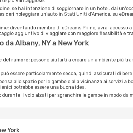
erte più vantaggiose.
adine: se hai intenzione di soggiornare in un hotel, dai un'o
esideri noleggiare un'auto in Stati Uniti d'America, su eDre
rime: diventando membro di eDreams Prime, avrai accesso a f
taggio aggiuntivo di viaggiare con maggiore flessibilità e tra
 da Albany, NY a New York
ne del rumore:
possono aiutarti a creare un ambiente più tran
a può essere particolarmente secca, quindi assicurati di bere 
pensa allo spazio per le gambe e alla vicinanza ai servizi a 
igienici potrebbe essere una buona idea.
:
durante il volo alzati per sgranchire le gambe in modo da m
ew York