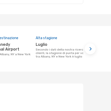
destinazione
Alta stagione
Prezzo med
luglio
309 €
al Airport
Secondo i dati della nostra ricerca
Il prezzo medio di un volo Albany, NY -
clienti, la stagione di punta per volare
New York co
 Albany, NY a New York
tra Albany, NY e New York è luglio .
€, in base al
mesi.