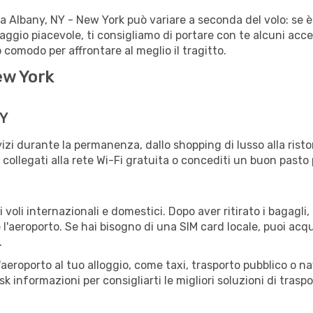
ta Albany, NY - New York può variare a seconda del volo: se è
iaggio piacevole, ti consigliamo di portare con te alcuni acc
o comodo per affrontare al meglio il tragitto.
ew York
NY
izi durante la permanenza, dallo shopping di lusso alla risto
e collegati alla rete Wi-Fi gratuita o concediti un buon pasto 
voli internazionali e domestici. Dopo aver ritirato i bagagli
 l'aeroporto. Se hai bisogno di una SIM card locale, puoi acqu
.
all'aeroporto al tuo alloggio, come taxi, trasporto pubblico o n
sk informazioni per consigliarti le migliori soluzioni di traspo