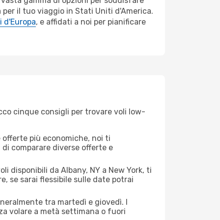
na vasta gamma di opzioni per soddisfare
er il tuo viaggio in Stati Uniti d'America.
i d'Europa
, e affidati a noi per pianificare
cco cinque consigli per trovare voli low-
offerte più economiche, noi ti
à di comparare diverse offerte e
li disponibili da Albany, NY a New York, ti
, se sarai flessibile sulle date potrai
eneralmente tra martedì e giovedì. I
nza volare a metà settimana o fuori