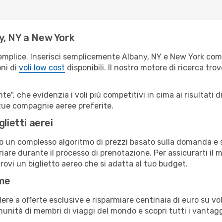
y, NY a New York
emplice. Inserisci semplicemente Albany, NY e New York come
oni di
voli low cost
disponibili. Il nostro motore di ricerca trov
e", che evidenzia i voli più competitivi in cima ai risultati di
e tue compagnie aeree preferite.
lietti aerei
ndo un complesso algoritmo di prezzi basato sulla domanda e su
iare durante il processo di prenotazione. Per assicurarti il m
rovi un biglietto aereo che si adatta al tuo budget.
ime
a offerte esclusive e risparmiare centinaia di euro su voli
omunità di membri di viaggi del mondo e scopri tutti i vantag