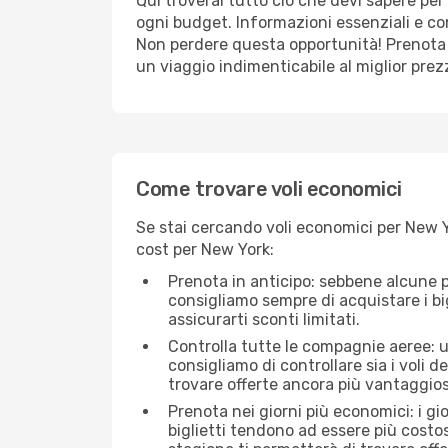
Qui troverai tutto ciò che devi sapere pe
ogni budget. Informazioni essenziali e con
Non perdere questa opportunità! Prenota 
un viaggio indimenticabile al miglior prez
Come trovare voli economici
Se stai cercando voli economici per New Yo
cost per New York:
Prenota in anticipo: sebbene alcune p
consigliamo sempre di acquistare i big
assicurarti sconti limitati.
Controlla tutte le compagnie aeree: un
consigliamo di controllare sia i voli de
trovare offerte ancora più vantaggios
Prenota nei giorni più economici: i gi
biglietti tendono ad essere più costo