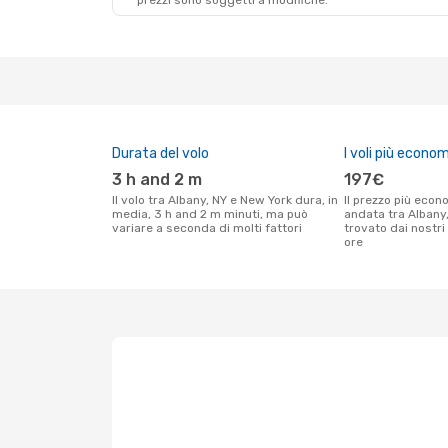
prezzi sono soggetti a modifiche.
Durata del volo
I voli più econom
3 h and 2 m
197€
Il volo tra Albany, NY e New York dura, in
Il prezzo più economico per un volo solo
media, 3 h and 2 m minuti, ma può
andata tra Albany
variare a seconda di molti fattori
trovato dai nostri 
ore