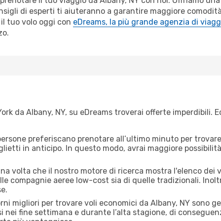
r prenotare il tuo viaggio da Albany, NY con noi. Offriamo u
sigli di esperti ti aiuteranno a garantire maggiore comodità p
il tuo volo oggi con
eDreams, la più grande agenzia di viagg
zo.
rk da Albany, NY, su eDreams troverai offerte imperdibili. E
ersone preferiscano prenotare all’ultimo minuto per trovare 
lietti in anticipo. In questo modo, avrai maggiore possibilit
a volta che il nostro motore di ricerca mostra l'elenco dei vo
lle compagnie aeree low-cost sia di quelle tradizionali. Inoltre
e.
orni migliori per trovare voli economici da Albany, NY sono g
si nei fine settimana e durante l’alta stagione, di consegue