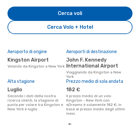
Cerca voli
Cerca Volo + Hotel
Aeroporto di origine
Aeroporti di destinazione
Il 
pre
Kingston Airport
John F. Kennedy
s
International Airport
Volando da Kingston a New York
Secondo i nostri dati reali
Viaggiando da Kingston a New
agos
York
gett
Alta stagione
Prezzo medio di sola andata
per
luglio
182 €
Kin
Secondo i dati della nostra
Il prezzo medio di un volo
ricerca clienti, la stagione di
Kingston - New York con
punta per volare tra Kingston e
eDreams è solamente 182 €, in
New York è luglio .
base al prezzo medio degli ultimi
mesi.