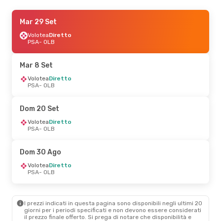
Dom 20 Set
Mar 29 Set
- Mar 22 Set
Volotea
Volotea
Diretto
Diretto
PSA
PSA
- OLB
- OLB
Volotea
Diretto
OLB
- PSA
Mar 8 Set
Dom 13 Set
Volotea
Diretto
- Gio 17 Set
PSA
- OLB
Volotea
Diretto
PSA
- OLB
Volotea
Diretto
Dom 20 Set
OLB
- PSA
Volotea
Diretto
PSA
- OLB
Dom 30 Ago
- Mar 1 Set
Volotea
Diretto
Dom 30 Ago
PSA
- OLB
Volotea
Diretto
Volotea
Diretto
OLB
- PSA
PSA
- OLB
Gio 1 Ott
- Dom 4 Ott
I prezzi indicati in questa pagina sono disponibili negli ultimi 20
Volotea
Diretto
giorni per i periodi specificati e non devono essere considerati
PSA
- OLB
il ​​prezzo finale offerto. Si prega di notare che disponibilità e
Volotea
Diretto