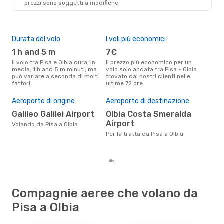
prezzi sono soggetti a modifiche.
OLB
- PSA
Durata del volo
I voli più economici
Alt
1 h and 5 m
7€
ap
Il volo tra Pisa e Olbia dura, in
Il prezzo più economico per un
Secondo i dati della nostra
media, 1 h and 5 m minuti, ma
volo solo andata tra Pisa - Olbia
rice
può variare a seconda di molti
trovato dai nostri clienti nelle
punt
fattori
ultime 72 ore
è apr
Pre
Aeroporto di origine
Aeroporto di destinazione
31
Galileo Galilei Airport
Olbia Costa Smeralda
Il prezzo medio di un volo Pisa -
Olb
Airport
Volando da Pisa a Olbia
313 
Per la tratta da Pisa a Olbia
degl
Compagnie aeree che volano da
Pisa a Olbia