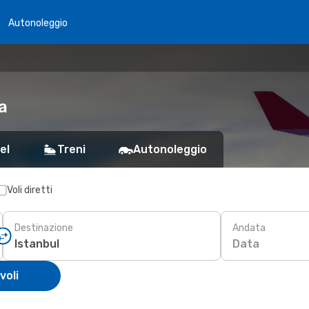
Autonoleggio
a
el
Treni
Autonoleggio
Voli diretti
Destinazione
Andata
Data
voli