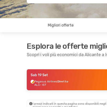
Migliori offerte
Esplora le offerte migli
Scopri i voli più economici da Alicante a 
Sab 19 Set
Mar 15 Set
- Dom 20 Set
Mar 13 Ott
Pegasus Airlines
Diretto
ALC
- IST
Pegasus Airlines
Diretto
Pegasus Ai
ALC
- IST
ALC
- IST
Pegasus Airlines
Diretto
Pegasus Ai
IST
- ALC
IST
- ALC
I prezzi indicati in questa pagina sono disponibili negli 