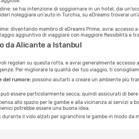
taggiose.
adine: se hai intenzione di soggiornare in un hotel, dai un'o
ideri noleggiare un'auto in Turchia, su eDreams troverai un’
rime: diventando membro di eDreams Prime, avrai accesso a f
taggio aggiuntivo di viaggiare con maggiore flessibilità e tra
 da Alicante a Istanbul
oli regolari su questa rotta, e avrai generalmente accesso a v
nze. Per migliorare la qualità dei tuo viaggio, ti consigliam
ne del rumore:
possono aiutarti a creare un ambiente più tran
a può essere particolarmente secca, quindi assicurati di bere 
pensa allo spazio per le gambe e alla vicinanza ai servizi a 
igienici potrebbe essere una buona idea.
:
durante il volo alzati per sgranchire le gambe in modo da m