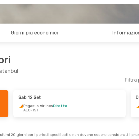
Giorni più economici
Informazion
ori
Istanbul
Filtra
Sab 12 Set
D
- Gio 15 Ott
Dom 6 Set
- Dom 13 Set
Pegasus Airlines
Diretto
ALC
- IST
rlines
Diretto
Klm Royal Dutch Airlines
1 Scalo
rlines
Diretto
ALC
- IST
Pegasus Airlines
Diretto
IST
- ALC
ultimi 20 giorni per i periodi specificati e non devono essere considerati il ​​pre