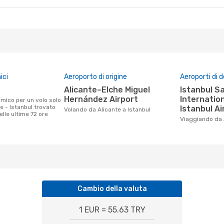
ici
Aeroporto di origine
Aeroporti di 
Alicante–Elche Miguel
Istanbul Sabiha Gökçen
Hernández Airport
Internation
e - Istanbul trovato
Istanbul Ai
Volando da Alicante a Istanbul
nelle ultime 72 ore
Viaggiando da 
Cambio della valuta
1 EUR = 55.63 TRY