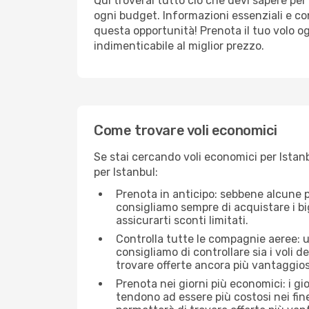
Qui troverai tutto ciò che devi sapere pe
ogni budget. Informazioni essenziali e con
questa opportunità! Prenota il tuo volo o
indimenticabile al miglior prezzo.
Come trovare voli economici
Se stai cercando voli economici per Istanb
per Istanbul:
Prenota in anticipo: sebbene alcune p
consigliamo sempre di acquistare i big
assicurarti sconti limitati.
Controlla tutte le compagnie aeree: una
consigliamo di controllare sia i voli de
trovare offerte ancora più vantaggios
Prenota nei giorni più economici: i gi
tendono ad essere più costosi nei fin