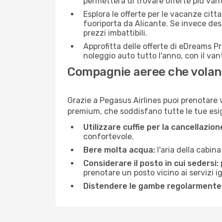
permetterà di trovare offerte più van
Esplora le offerte per le vacanze citt
fuoriporta da Alicante. Se invece des
prezzi imbattibili.
Approfitta delle offerte di eDreams P
noleggio auto tutto l'anno, con il van
Compagnie aeree che volano
Grazie a Pegasus Airlines puoi prenotare v
premium, che soddisfano tutte le tue esige
Utilizzare cuffie per la cancellazio
confortevole.
Bere molta acqua:
l'aria della cabin
Considerare il posto in cui sedersi:
prenotare un posto vicino ai servizi 
Distendere le gambe regolarmente