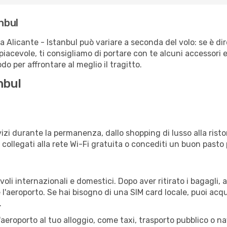
nbul
a Alicante - Istanbul può variare a seconda del volo: se è di
iacevole, ti consigliamo di portare con te alcuni accessori e
o per affrontare al meglio il tragitto.
nbul
izi durante la permanenza, dallo shopping di lusso alla risto
e collegati alla rete Wi-Fi gratuita o concediti un buon pasto 
voli internazionali e domestici. Dopo aver ritirato i bagagli,
 l'aeroporto. Se hai bisogno di una SIM card locale, puoi acqu
.
all'aeroporto al tuo alloggio, come taxi, trasporto pubblico o n