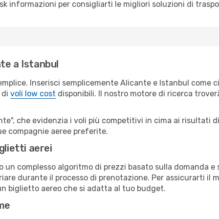
sk informazioni per consigliarti le migliori soluzioni di traspo
te a Istanbul
emplice. Inserisci semplicemente Alicante e Istanbul come cit
 di
voli low cost
disponibili. Il nostro motore di ricerca troverà
e", che evidenzia i voli più competitivi in cima ai risultati di
 tue compagnie aeree preferite.
lietti aerei
ndo un complesso algoritmo di prezzi basato sulla domanda e su
are durante il processo di prenotazione. Per assicurarti il mi
n biglietto aereo che si adatta al tuo budget.
ime