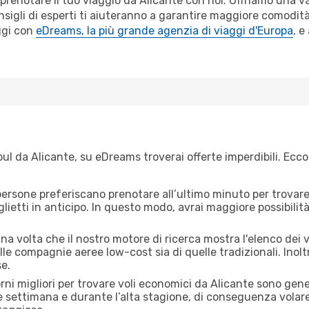
r prenotare il tuo viaggio da Alicante con noi. Offriamo una
sigli di esperti ti aiuteranno a garantire maggiore comodità
ggi con
eDreams, la più grande agenzia di viaggi d'Europa
, e
ul da Alicante, su eDreams troverai offerte imperdibili. Ecco
ersone preferiscano prenotare all’ultimo minuto per trovare 
lietti in anticipo. In questo modo, avrai maggiore possibilit
 volta che il nostro motore di ricerca mostra l'elenco dei vol
lle compagnie aeree low-cost sia di quelle tradizionali. Inoltre
e.
orni migliori per trovare voli economici da Alicante sono gene
e settimana e durante l’alta stagione, di conseguenza volar