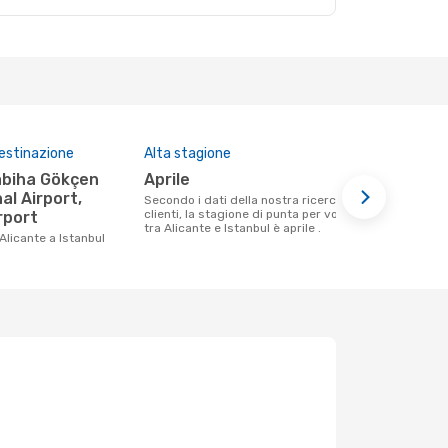
destinazione
Alta stagione
Compagnie 
questa tra
aprile
Pegasus 
al Airport,
Secondo i dati della nostra ricerca
clienti, la stagione di punta per volare
rport
Le compagnie aeree che volano tra
tra Alicante e Istanbul è aprile .
Alicante e I
Alicante a Istanbul