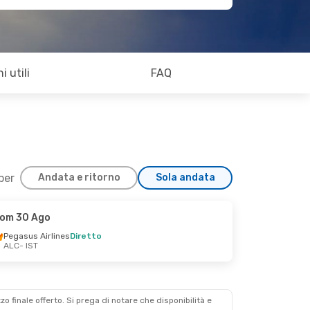
i utili
FAQ
 per
Andata e ritorno
Sola andata
om 30 Ago
Pegasus Airlines
Diretto
ALC
- IST
zzo finale offerto. Si prega di notare che disponibilità e