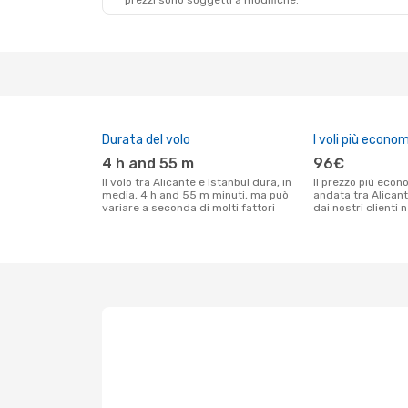
prezzi sono soggetti a modifiche.
Ven 28 Ago
- Lun 31 Ago
Vueling
1 Scalo
ALC
- IST
Fly One
1 Scalo
IST
- ALC
Durata del volo
I voli più econom
4 h and 55 m
96€
Il volo tra Alicante e Istanbul dura, in
Il prezzo più economico per un volo solo
media, 4 h and 55 m minuti, ma può
andata tra Alicant
variare a seconda di molti fattori
dai nostri clienti 