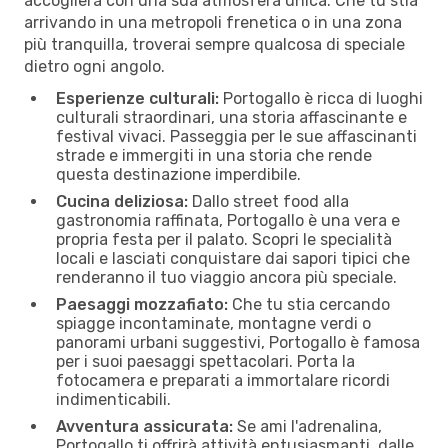
accoglierà con una sua atmosfera unica. Che tu stia
arrivando in una metropoli frenetica o in una zona
più tranquilla, troverai sempre qualcosa di speciale
dietro ogni angolo.
Esperienze culturali:
Portogallo è ricca di luoghi
culturali straordinari, una storia affascinante e
festival vivaci. Passeggia per le sue affascinanti
strade e immergiti in una storia che rende
questa destinazione imperdibile.
Cucina deliziosa:
Dallo street food alla
gastronomia raffinata, Portogallo è una vera e
propria festa per il palato. Scopri le specialità
locali e lasciati conquistare dai sapori tipici che
renderanno il tuo viaggio ancora più speciale.
Paesaggi mozzafiato:
Che tu stia cercando
spiagge incontaminate, montagne verdi o
panorami urbani suggestivi, Portogallo è famosa
per i suoi paesaggi spettacolari. Porta la
fotocamera e preparati a immortalare ricordi
indimenticabili.
Avventura assicurata:
Se ami l'adrenalina,
Portogallo ti offrirà attività entusiasmanti, dalle